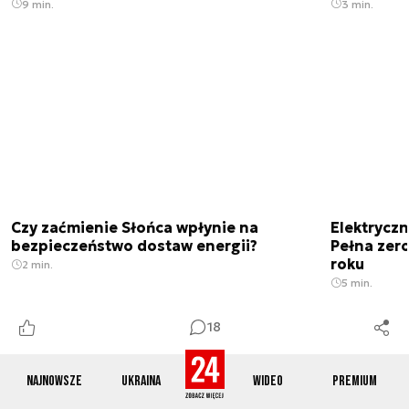
9 min.
3 min.
Czy zaćmienie Słońca wpłynie na
Elektrycz
bezpieczeństwo dostaw energii?
Pełna zer
roku
2 min.
5 min.
18
Najnowsze
Ukraina
Wideo
Premium