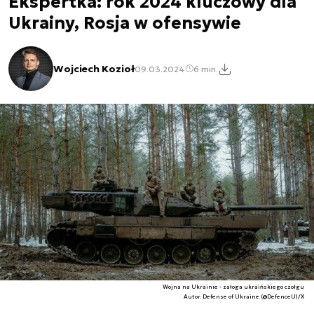
Ekspertka: rok 2024 kluczowy dla
Ukrainy, Rosja w ofensywie
Wojciech Kozioł
09.03.2024
6 min.
Wojna na Ukrainie - załoga ukraińskiego czołgu
Autor. Defense of Ukraine (@DefenceU)/X