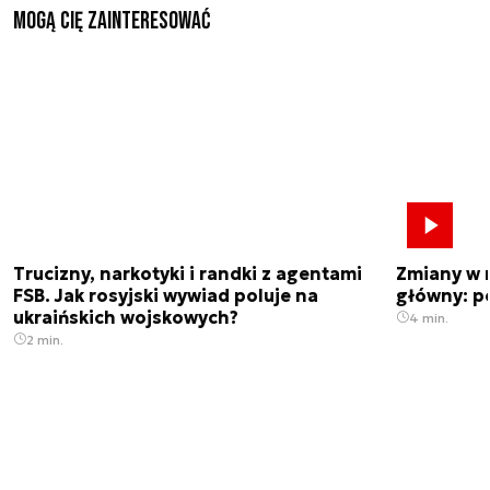
Mogą Cię zainteresować
Trucizny, narkotyki i randki z agentami
Zmiany w 
FSB. Jak rosyjski wywiad poluje na
główny: p
ukraińskich wojskowych?
4 min.
2 min.