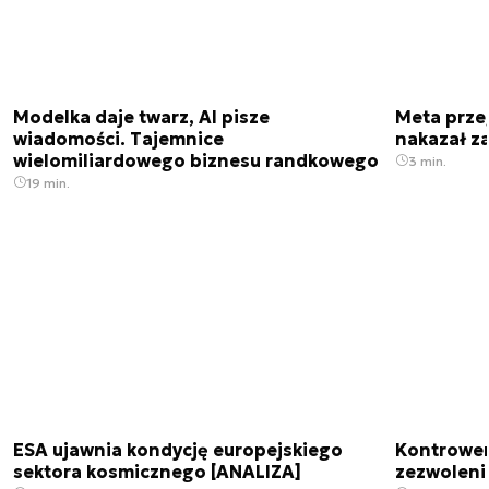
Modelka daje twarz, AI pisze
Meta prze
wiadomości. Tajemnice
nakazał z
wielomiliardowego biznesu randkowego
3 min.
19 min.
ESA ujawnia kondycję europejskiego
Kontrowers
sektora kosmicznego [ANALIZA]
zezwoleni