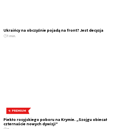
Ukraińcy na obczyźnie pojadą na front? Jest decyzja
1 min.
PREMIUM
Piekło rosyjskiego poboru na Krymie. „Szojgu obiecał
czternaście nowych dywizji”