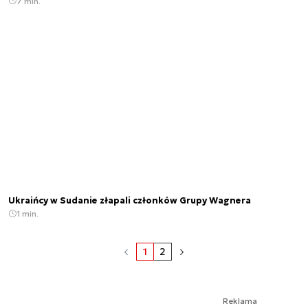
7 min.
Ukraińcy w Sudanie złapali członków Grupy Wagnera
1 min.
1
2
Reklama