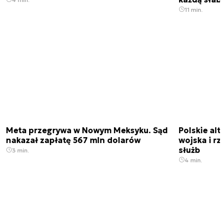
11 min.
Meta przegrywa w Nowym Meksyku. Sąd
Polskie a
nakazał zapłatę 567 mln dolarów
wojska i r
służb
3 min.
4 min.