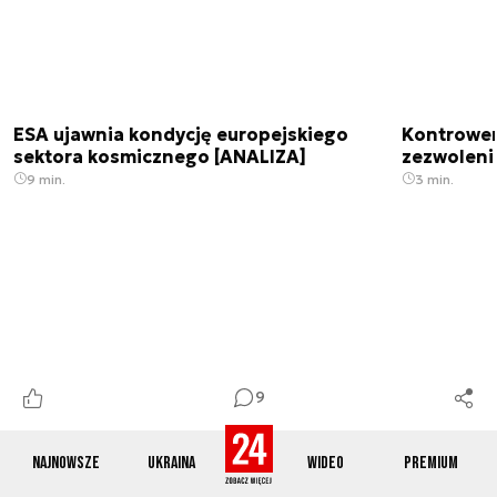
ESA ujawnia kondycję europejskiego
Kontrowers
sektora kosmicznego [ANALIZA]
zezwoleni
9 min.
3 min.
9
Elektryczne autobusy podbijają Europę.
Energetyc
Najnowsze
Ukraina
Wideo
Premium
Pełna zeroemisyjność możliwa w 2028
aktywowany
roku
z prezyde