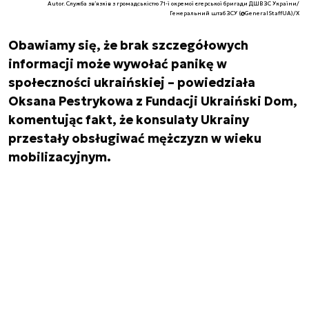
Autor. Служба зв’язків з громадськістю 71-ї окремої єгерської бригади ДШВ ЗС України/
Генеральний штаб ЗСУ (@GeneralStaffUA)/X
Obawiamy się, że brak szczegółowych
informacji może wywołać panikę w
społeczności ukraińskiej – powiedziała
Oksana Pestrykowa z Fundacji Ukraiński Dom,
komentując fakt, że konsulaty Ukrainy
przestały obsługiwać mężczyzn w wieku
mobilizacyjnym.