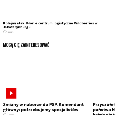
Kolejny atak. Płonie centrum logistyczne Wildberries w
Jekaterynburgu
1 min.
Mogą Cię zainteresować
Zmiany w naborze do PSP. Komendant
Przyczółe
główny: potrzebujemy specjalistów
państwa N
każdą sła
4 min.