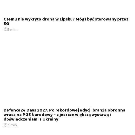
Czemu nie wykryto drona w Lipsku? Mógł być sterowany przez
5G
5 min.
Defence24 Days 2027. Po rekordowej edycji branża obronna
wraca na PGE Narodowy – z jeszcze większą wystawą i
doświadczeniami z Ukrainy
3 min.