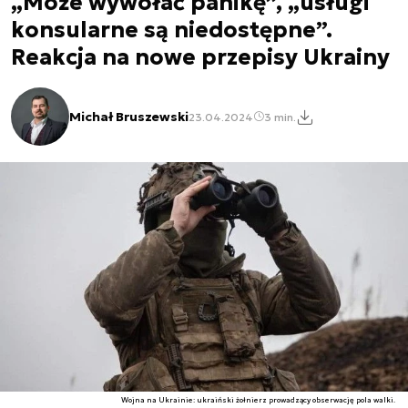
„Może wywołać panikę”, „usługi
konsularne są niedostępne”.
Reakcja na nowe przepisy Ukrainy
Michał Bruszewski
23.04.2024
3 min.
Wojna na Ukrainie: ukraiński żołnierz prowadzący obserwację pola walki.