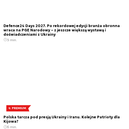
Defence24 Days 2027. Po rekordowej edycji branża obronna
wraca na PGE Narodowy – z jeszcze większą wystawą i
doświadczeniami z Ukrainy
3 min.
PREMIUM
Polska tarcza pod presją Ukrainy i Iranu. Kolejne Patrioty dla
Kijowa?
6 min.