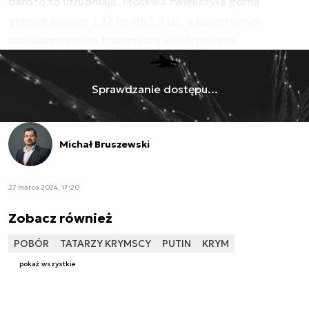
bardzo to utrudniają. Moskwa zwiększyła górną
granicę poboru z 27 lat do 30 lat, a papierowym
zawiadomieniom towarzyszą elektroniczne.
Sprawdzanie dostępu...
Michał Bruszewski
27 marca 2024, 17:20
Zobacz również
POBÓR
TATARZY KRYMSCY
PUTIN
KRYM
pokaż wszystkie