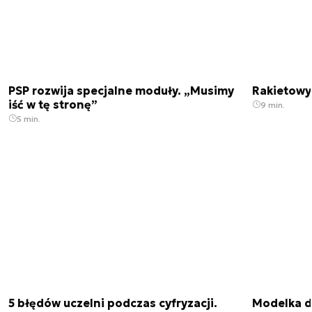
PSP rozwija specjalne moduły. „Musimy
Rakietowy 
iść w tę stronę”
9 min.
5 min.
5 błędów uczelni podczas cyfryzacji.
Modelka da