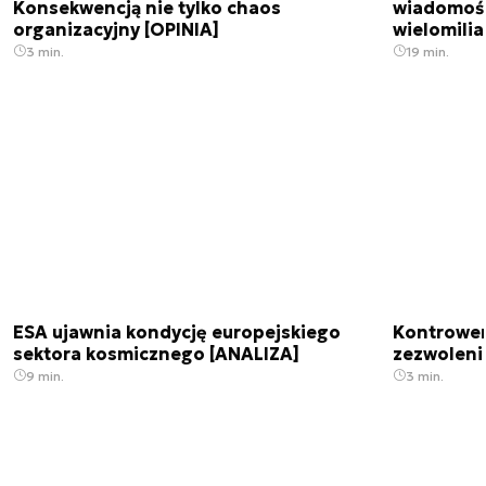
Konsekwencją nie tylko chaos
wiadomośc
organizacyjny [OPINIA]
wielomili
3 min.
19 min.
ESA ujawnia kondycję europejskiego
Kontrowers
sektora kosmicznego [ANALIZA]
zezwoleni
9 min.
3 min.