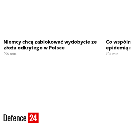
Niemcy chcą zablokować wydobycie ze
Co wspóln
złoża odkrytego w Polsce
epidemią m
5 min.
5 min.