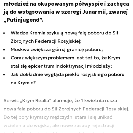
młodzież na okupowanym półwyspie i zachęca
ją do wstępowania w szeregi Junarmii, zwanej
„Putinjugend”.
Władze Kremla szykują nową falę poboru do Sił
Zbrojnych Federacji Rosyjskiej
;
Moskwa zwiększa górną granicę poboru
;
Coraz większym problemem jest też to, że Krym
stał się epicentrum indoktrynacji młodzieży;
Jak dokładnie wygląda piekło rosyjskiego poboru
na Krymie?
Serwis „Krym Realia” alarmuje, że 1 kwietnia rusza
nowa fala poboru do Sił Zbrojnych Federacji Rosyjskiej.
Do tej pory krymscy mężczyźni starali się unikać
wcielenia do wojska, ale nowe zasady rejestracji