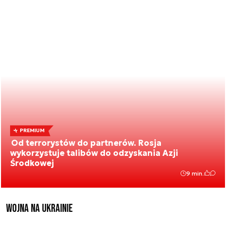
PREMIUM
Od terrorystów do partnerów. Rosja
wykorzystuje talibów do odzyskania Azji
Środkowej
9 min.
Wojna na Ukrainie