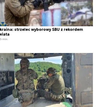
kraina: strzelec wyborowy SBU z rekordem
wiata
3 min.