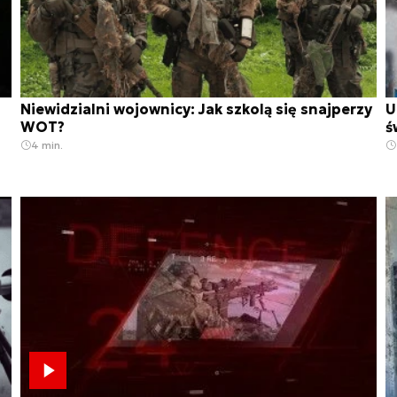
Niewidzialni wojownicy: Jak szkolą się snajperzy
U
WOT?
ś
4 min.