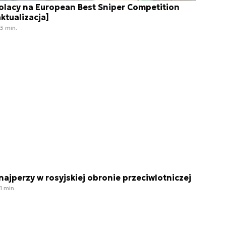
olacy na European Best Sniper Competition
aktualizacja]
3 min.
najperzy w rosyjskiej obronie przeciwlotniczej
1 min.