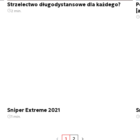
Strzelectwo długodystansowe dla każdego?
P
[
2 min.
Sniper Extreme 2021
S
1 min.
1
2