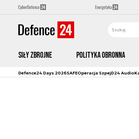
Siły zbrojne
Polityka obronna
Defence24 Days 2026
SAFE
Operacja Szpej
D24 Audio
K