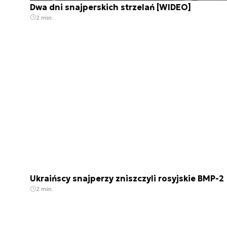
Dwa dni snajperskich strzelań [WIDEO]
2 min.
Ukraińscy snajperzy zniszczyli rosyjskie BMP-2
2 min.