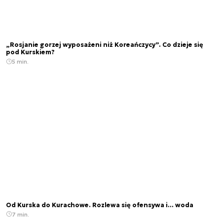
„Rosjanie gorzej wyposażeni niż Koreańczycy”. Co dzieje się
pod Kurskiem?
5 min.
Od Kurska do Kurachowe. Rozlewa się ofensywa i... woda
7 min.