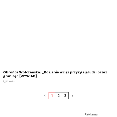
Obrońca Wołczańska. „Rosjanie wciąż przysyłają ludzi przez
granicę” [WYWIAD]
6 min.
1
2
3
Reklama