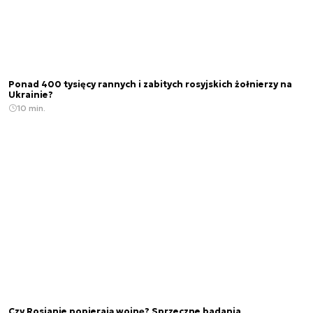
Ponad 400 tysięcy rannych i zabitych rosyjskich żołnierzy na
Ukrainie?
10 min.
Czy Rosjanie popierają wojnę? Sprzeczne badania