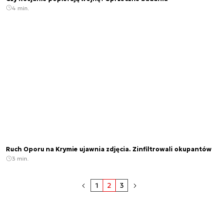
4 min.
Ruch Oporu na Krymie ujawnia zdjęcia. Zinfiltrowali okupantów
3 min.
1
2
3