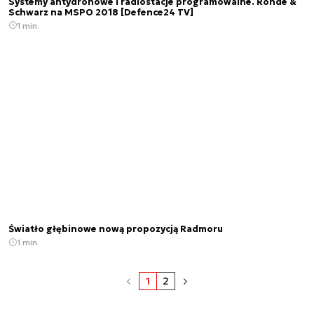
Systemy antydronowe i radiostacje programowalne. Rohde &
Schwarz na MSPO 2018 [Defence24 TV]
1 min.
Światło głębinowe nową propozycją Radmoru
1 min.
1
2