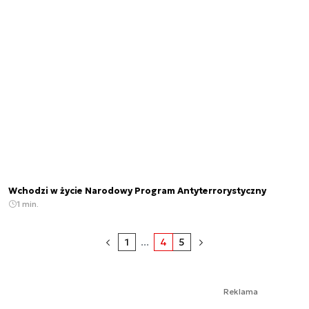
Wchodzi w życie Narodowy Program Antyterrorystyczny
1 min.
1
...
4
5
Reklama