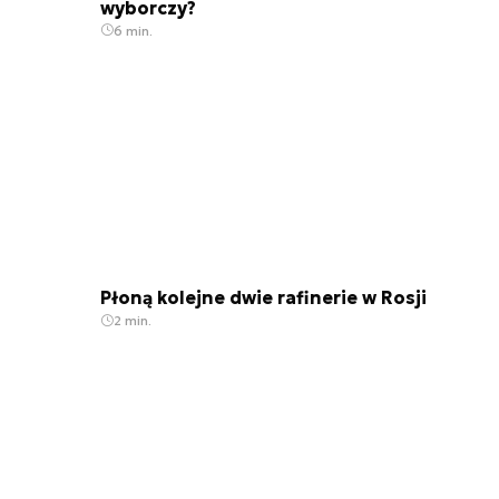
wyborczy?
6 min.
Płoną kolejne dwie rafinerie w Rosji
2 min.