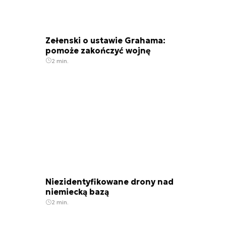
Zełenski o ustawie Grahama:
pomoże zakończyć wojnę
2 min.
Niezidentyfikowane drony nad
niemiecką bazą
2 min.