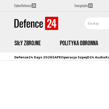
Siły zbrojne
Polityka obronna
Defence24 Days 2026
SAFE
Operacja Szpej
D24 Audio
K