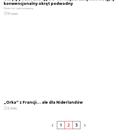
konwencjonalny okręt podwodny
Materiał sponsorowany
11 min.
„Orka” z Francji… ale dla Niderlandów
2 min.
1
2
3