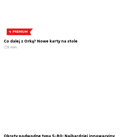
PREMIUM
Co dalej z Orką? Nowe karty na stole
5 min.
Okręty podwodne typu S-80: Najbardziej innowacyjny