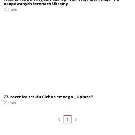
okupowanych terenach Ukrainy
4 min.
77. rocznica zrzutu Cichociemnego „Upłaza”
1 min.
1