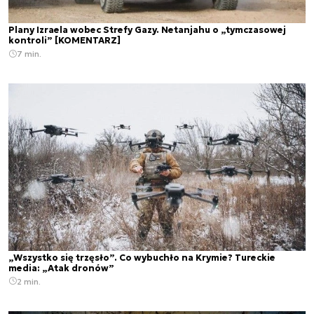
Plany Izraela wobec Strefy Gazy. Netanjahu o „tymczasowej
kontroli” [KOMENTARZ]
7 min.
„Wszystko się trzęsło”. Co wybuchło na Krymie? Tureckie
media: „Atak dronów”
2 min.