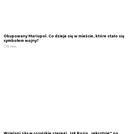
Okupowany Mariupol. Co dzieje się w mieście, które stało się
symbolem wojny?
5 min.
Wcielani siłą w rosyjskie szeregi. Jak Rosja „rekrutuje” na