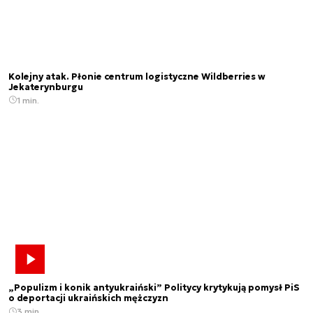
Kolejny atak. Płonie centrum logistyczne Wildberries w
Jekaterynburgu
1 min.
„Populizm i konik antyukraiński” Politycy krytykują pomysł PiS
o deportacji ukraińskich mężczyzn
3 min.