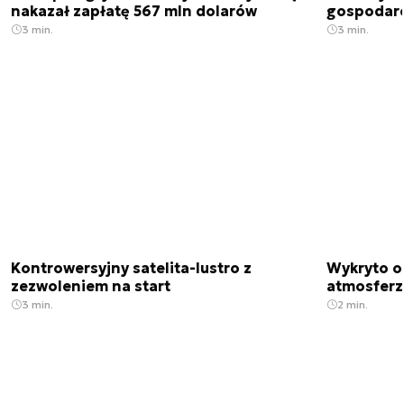
nakazał zapłatę 567 mln dolarów
gospodarek
3 min.
3 min.
Kontrowersyjny satelita-lustro z
Wykryto o
zezwoleniem na start
atmosfer
3 min.
2 min.