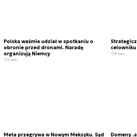
Polska weźmie udział w spotkaniu o
Strategic
obronie przed dronami. Naradę
celowniku 
organizują Niemcy
9 min.
2 min.
Meta przegrywa w Nowym Meksyku. Sąd
Domeny .ai