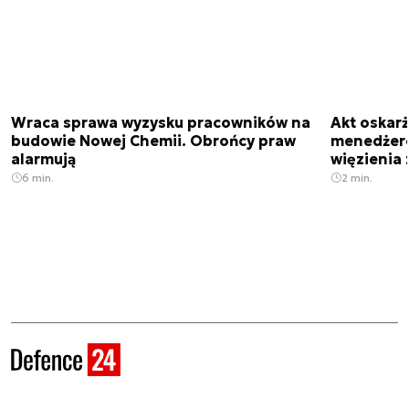
Wraca sprawa wyzysku pracowników na
Akt oskar
budowie Nowej Chemii. Obrońcy praw
menedżero
alarmują
więzienia z
6 min.
2 min.