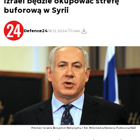
Izrael będzie okupować strefę
buforową w Syrii
Defence24
18.12.2024
1 min.
Premier Izraela Benjamin Netanjahu / Fot. Wikimedia/Domena Publiczna/DoD