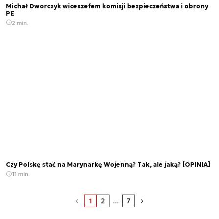
Michał Dworczyk wiceszefem komisji bezpieczeństwa i obrony
PE
2 min.
Czy Polskę stać na Marynarkę Wojenną? Tak, ale jaką? [OPINIA]
11 min.
1
2
...
7