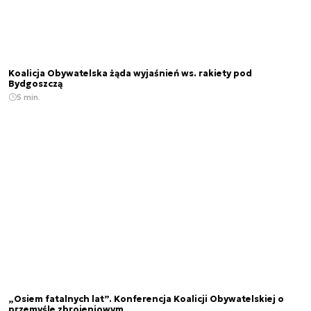
Koalicja Obywatelska żąda wyjaśnień ws. rakiety pod
Bydgoszczą
5 min.
„Osiem fatalnych lat”. Konferencja Koalicji Obywatelskiej o
przemyśle zbrojeniowym