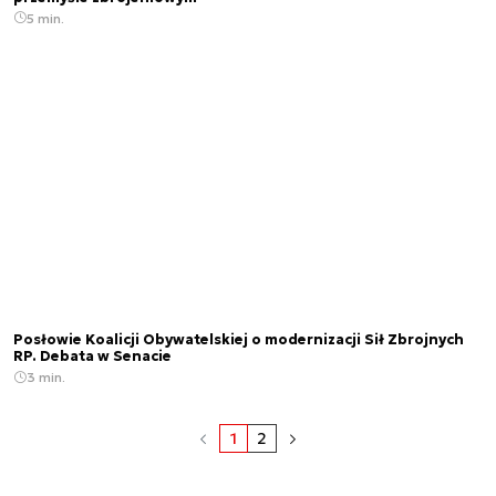
5 min.
Posłowie Koalicji Obywatelskiej o modernizacji Sił Zbrojnych
RP. Debata w Senacie
3 min.
1
2