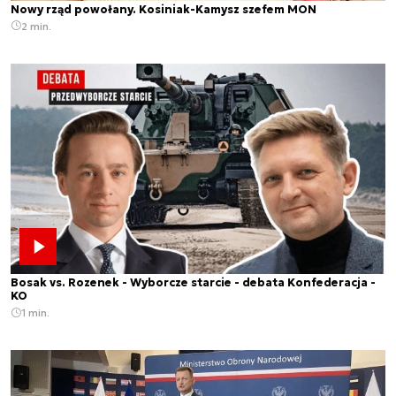
Nowy rząd powołany. Kosiniak-Kamysz szefem MON
2 min.
Bosak vs. Rozenek - Wyborcze starcie - debata Konfederacja -
KO
1 min.