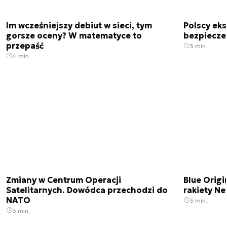
Im wcześniejszy debiut w sieci, tym
Polscy ek
gorsze oceny? W matematyce to
bezpiecze
przepaść
3 min.
4 min.
Zmiany w Centrum Operacji
Blue Origi
Satelitarnych. Dowódca przechodzi do
rakiety N
NATO
3 min.
3 min.