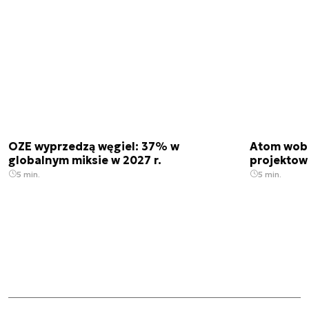
OZE wyprzedzą węgiel: 37% w
Atom wobe
globalnym miksie w 2027 r.
projektow
5 min.
5 min.