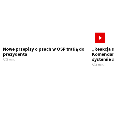
Nowe przepisy o psach w OSP trafią do
„Reakcja 
prezydenta
Komendant
systemie 
3 min.
3 min.