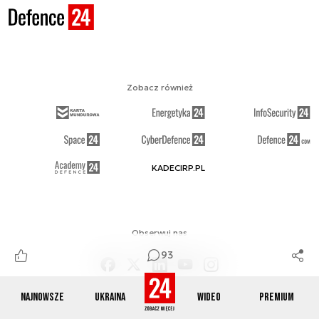
Zobacz również
KADECIRP.PL
Obserwuj nas
93
Najnowsze
Ukraina
Wideo
Premium