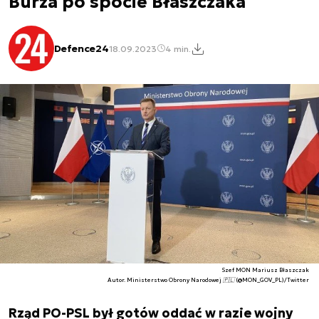
Burza po spocie Błaszczaka
Defence24
18.09.2023
4 min.
Szef MON Mariusz Błaszczak
Autor. Ministerstwo Obrony Narodowej 🇵🇱 (@MON_GOV_PL)/Twitter
Rząd PO-PSL był gotów oddać w razie wojny