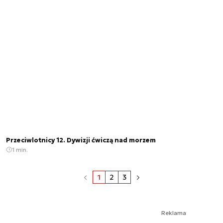
Przeciwlotnicy 12. Dywizji ćwiczą nad morzem
1 min.
1
2
3
Reklama