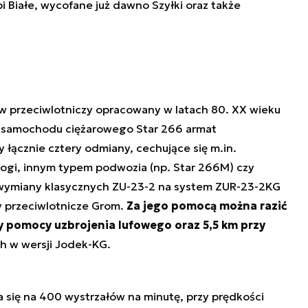
 Białe, wycofane już dawno Szyłki oraz także
taw przeciwlotniczy opracowany w latach 80. XX wieku
 samochodu ciężarowego Star 266 armat
 łącznie cztery odmiany, cechujące się m.in.
gi, innym typem podwozia (np. Star 266M) czy
wymiany klasycznych ZU-23-2 na system ZUR-23-2KG
y przeciwlotnicze Grom.
Za jego pomocą można razić
 pomocy uzbrojenia lufowego oraz 5,5 km przy
 w wersji Jodek-KG.
 się na 400 wystrzałów na minutę, przy prędkości