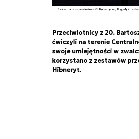
Ćwiczenia przeciwlotników z 20 Bartoszyckiej Brygady Zmech
Przeciwlotnicy z 20. Barto
ćwiczyli na terenie Central
swoje umiejętności w zwalc
korzystano z zestawów prz
Hibneryt.