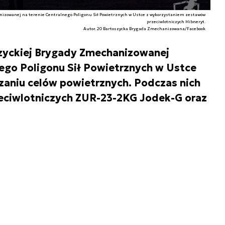
anizowanej na terenie Centralnego Poligonu Sił Powietrznych w Ustce z wykorzystaniem zestawów
przeciwlotniczych Hibneryt.
Autor. 20 Bartoszycka Brygada Zmechanizowana/Facebook
szyckiej Brygady Zmechanizowanej
nego Poligonu Sił Powietrznych w Ustce
zaniu celów powietrznych. Podczas nich
eciwlotniczych ZUR-23-2KG Jodek-G oraz