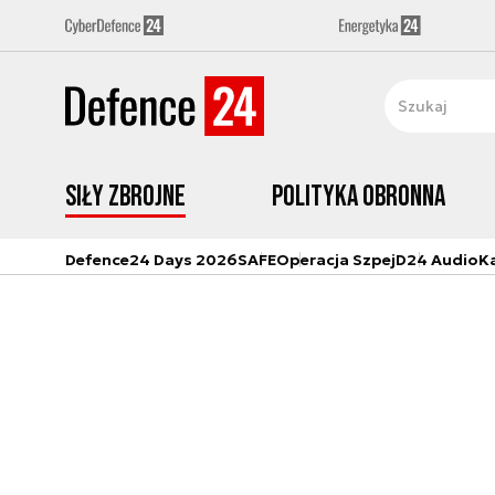
Siły zbrojne
Polityka obronna
Defence24 Days 2026
SAFE
Operacja Szpej
D24 Audio
K