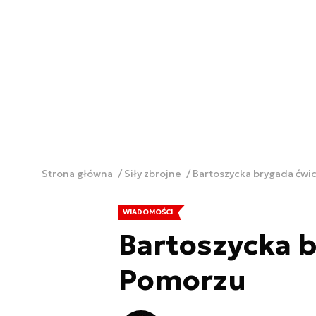
Strona główna
Siły zbrojne
Bartoszycka brygada ćwi
WIADOMOŚCI
Bartoszycka b
Pomorzu