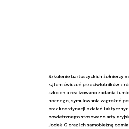
Szkolenie bartoszyckich żołnierzy m
kątem ćwiczeń przeciwlotników z r
szkolenia realizowano zadania i umie
nocnego, symulowania zagrożeń powi
oraz koordynacji działań taktycznyc
powietrznego stosowano artyleryjs
Jodek-G oraz ich samobieżną odmianę