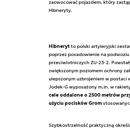
zaowocować pojazdem, który zastąpi
Hibneryty.
Hibneryt
to polski artyleryjski zes
poprzez posadowienie na podwoziu
przeciwlotniczych ZU-23-2. Powstały
zwiększonym poziomem ochrony zało
ulepszonym uzbrojeniem w postaci 
Jodek-G wyposażony m.in. w rakiet
cele oddalone o 2500 metrów przy
użyciu pocisków Grom
stosowanych
Szybkostrzelność praktyczną określa