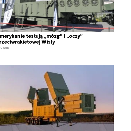
merykanie testują „mózg” i „oczy”
rzeciwrakietowej Wisły
3 min.