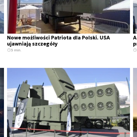
Nowe możliwości Patriota dla Polski. USA
A
ujawniają szczegóły
p
3 min.