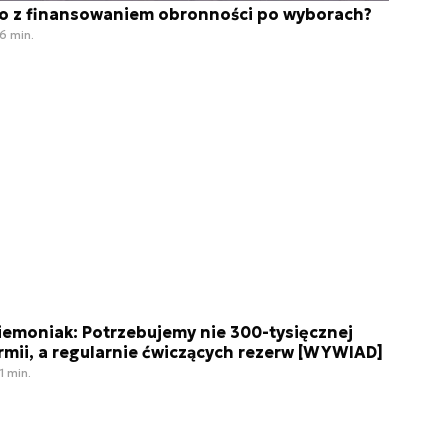
o z finansowaniem obronności po wyborach?
6 min.
iemoniak: Potrzebujemy nie 300-tysięcznej
rmii, a regularnie ćwiczących rezerw [WYWIAD]
1 min.