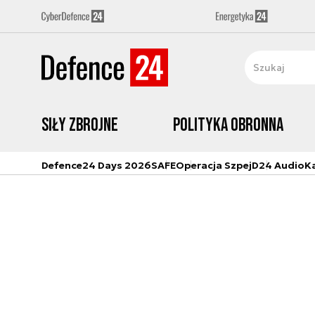
Siły zbrojne
Polityka obronna
Defence24 Days 2026
SAFE
Operacja Szpej
D24 Audio
K