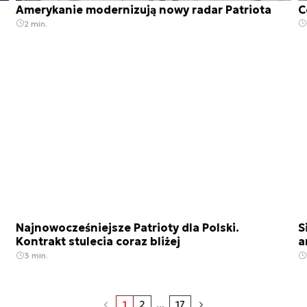
Amerykanie modernizują nowy radar Patriota
C
2 min.
Najnowocześniejsze Patrioty dla Polski.
S
Kontrakt stulecia coraz bliżej
a
3 min.
1
2
...
17