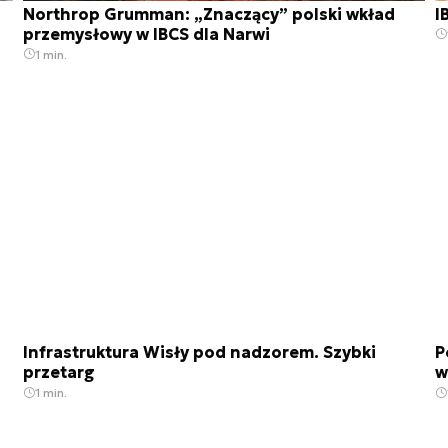
Northrop Grumman: „Znaczący” polski wkład
I
przemysłowy w IBCS dla Narwi
1 min.
Infrastruktura Wisły pod nadzorem. Szybki
P
przetarg
w
1 min.