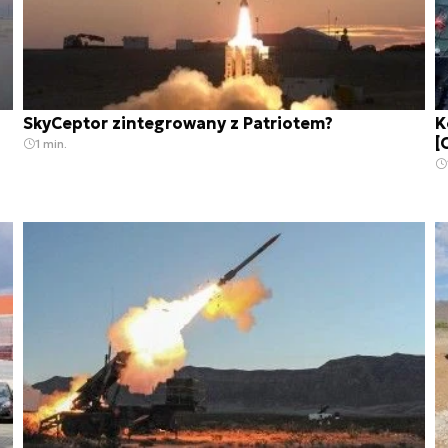
SkyCeptor zintegrowany z Patriotem?
K
[
1 min.