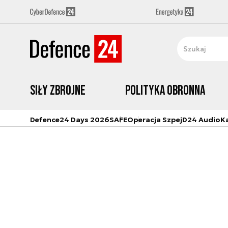
Siły zbrojne
Polityka obronna
Defence24 Days 2026
SAFE
Operacja Szpej
D24 Audio
K