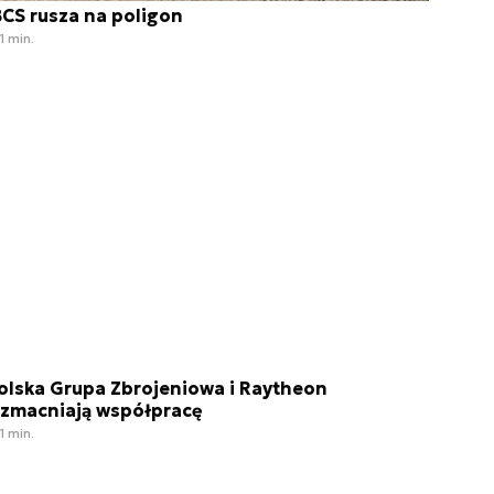
BCS rusza na poligon
1 min.
olska Grupa Zbrojeniowa i Raytheon
zmacniają współpracę
1 min.