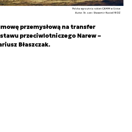
Polska wyrzutnia rakiet CAMM w Ustce
Autor. St. szer. Sławomir Kozioł/18 DZ
umowę przemysłową na transfer
estawu przeciwlotniczego Narew –
riusz Błaszczak.