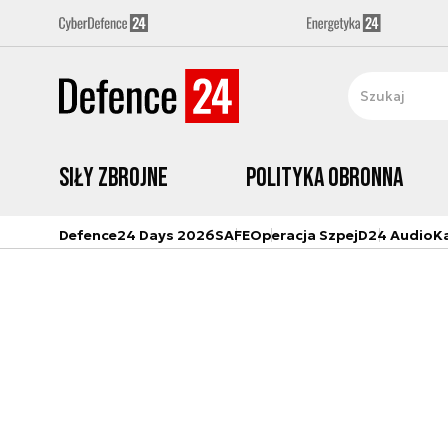
Siły zbrojne
Polityka obronna
Defence24 Days 2026
SAFE
Operacja Szpej
D24 Audio
K