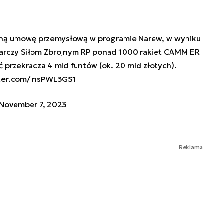
jną umowę przemysłową w programie Narew, w wyniku
tarczy Siłom Zbrojnym RP ponad 1000 rakiet CAMM ER
ć przekracza 4 mld funtów (ok. 20 mld złotych).
tter.com/lnsPWL3GS1
November 7, 2023
Reklama