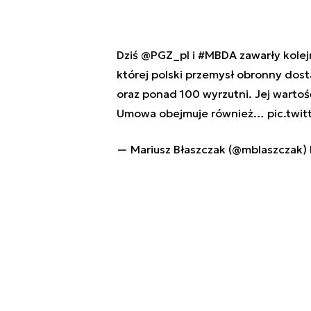
Dziś
@PGZ_pl
i
#MBDA
zawarły kole
której polski przemysł obronny dos
oraz ponad 100 wyrzutni. Jej wartoś
Umowa obejmuje również…
pic.twi
— Mariusz Błaszczak (@mblaszczak)