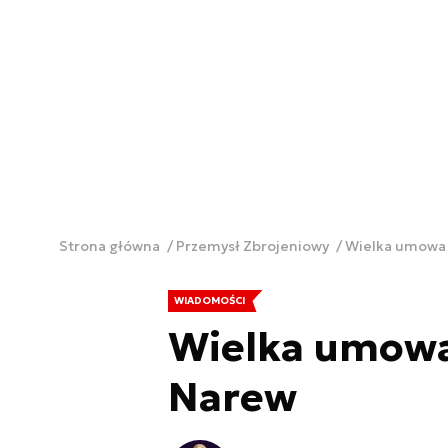
Strona główna
Przemysł Zbrojeniowy
Wielka umowa 
WIADOMOŚCI
Wielka umowa
Narew