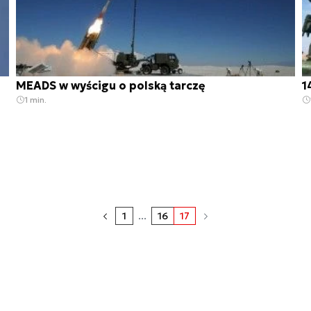
MEADS w wyścigu o polską tarczę
1
1 min.
1
...
16
17