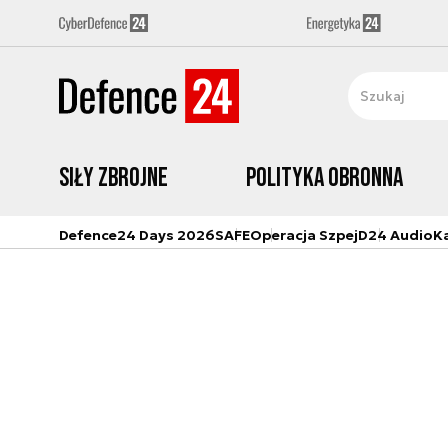
Siły zbrojne
Polityka obronna
Defence24 Days 2026
SAFE
Operacja Szpej
D24 Audio
K