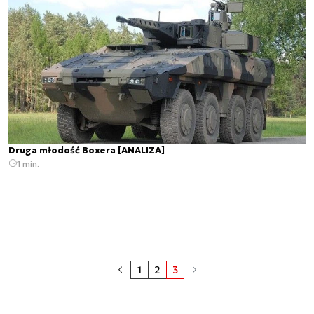
Druga młodość Boxera [ANALIZA]
1 min.
1
2
3