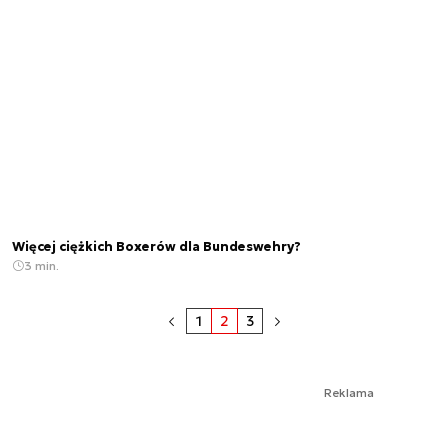
Więcej ciężkich Boxerów dla Bundeswehry?
3 min.
1
2
3
Reklama