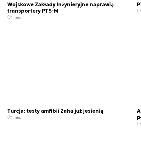
Wojskowe Zakłady Inżynieryjne naprawią
P
transportery PTS-M
1 min.
Turcja: testy amfibii Zaha już jesienią
A
p
1 min.