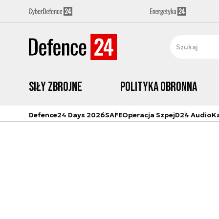
Siły zbrojne
Polityka obronna
Defence24 Days 2026
SAFE
Operacja Szpej
D24 Audio
K