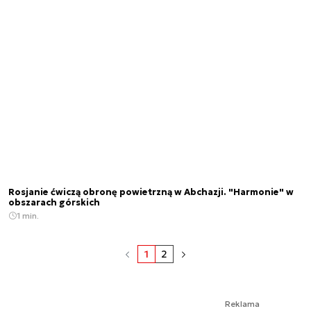
Rosjanie ćwiczą obronę powietrzną w Abchazji. "Harmonie" w
obszarach górskich
1 min.
1
2
Reklama