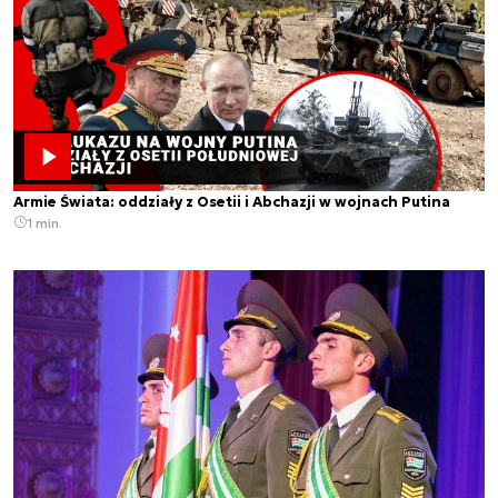
Armie Świata: oddziały z Osetii i Abchazji w wojnach Putina
1 min.