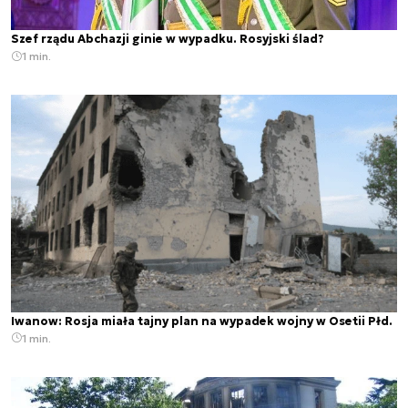
Szef rządu Abchazji ginie w wypadku. Rosyjski ślad?
1 min.
Iwanow: Rosja miała tajny plan na wypadek wojny w Osetii Płd.
1 min.