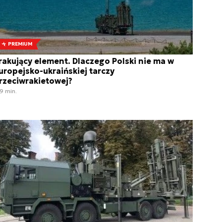
PREMIUM
rakujący element. Dlaczego Polski nie ma w
uropejsko-ukraińskiej tarczy
rzeciwrakietowej?
9 min.