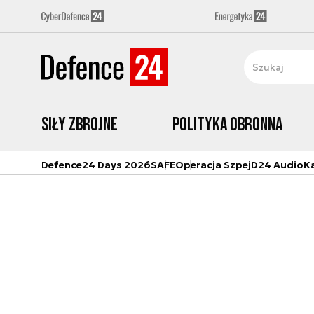
Siły zbrojne
Polityka obronna
Defence24 Days 2026
SAFE
Operacja Szpej
D24 Audio
K