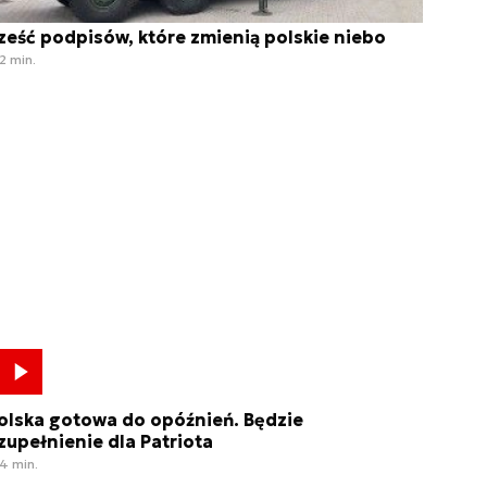
ześć podpisów, które zmienią polskie niebo
2 min.
olska gotowa do opóźnień. Będzie
zupełnienie dla Patriota
4 min.