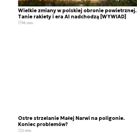
Wielkie zmiany w polskiej obronie powietrznej.
Tanie rakiety i era AI nadchodzą [WYWIAD]
16 min.
Ostre strzelanie Małej Narwi na poligonie.
Koniec problemów?
2 min.