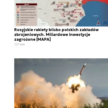
Rosyjskie rakiety blisko polskich zakładów
zbrojeniowych. Miliardowe inwestycje
zagrożone [MAPA]
7 min.