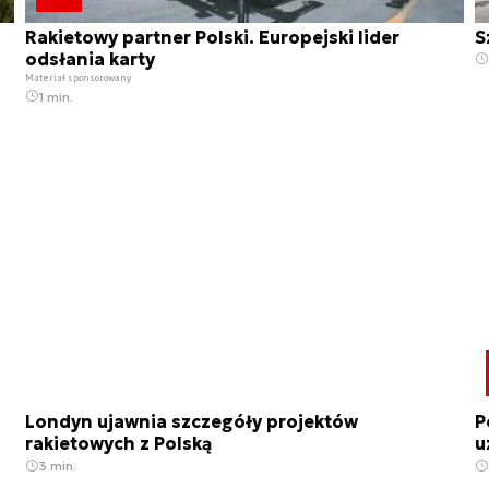
Rakietowy partner Polski. Europejski lider
S
odsłania karty
Materiał sponsorowany
1 min.
Londyn ujawnia szczegóły projektów
P
rakietowych z Polską
u
3 min.