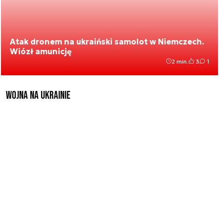
Atak dronem na ukraiński samolot w Niemczech.
Wiózł amunicję
2 min.
3
1
Wojna na Ukrainie