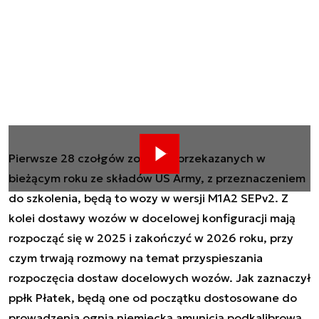
Pierwsze 28 czołgów zostanie przekazanych w
bieżącym roku ze składów US Army, z przeznaczeniem
do szkolenia, będą to wozy w wersji M1A2 SEPv2. Z
kolei dostawy wozów w docelowej konfiguracji mają
rozpocząć się w 2025 i zakończyć w 2026 roku, przy
czym trwają rozmowy na temat przyspieszania
rozpoczęcia dostaw docelowych wozów. Jak zaznaczył
ppłk Płatek, będą one od początku dostosowane do
prowadzenia ognia niemiecką amunicją podkalibrową