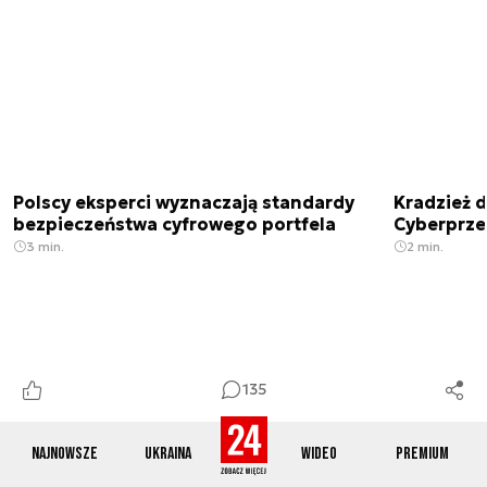
Polscy eksperci wyznaczają standardy
Kradzież 
bezpieczeństwa cyfrowego portfela
Cyberprze
3 min.
2 min.
135
Najnowsze
Ukraina
Wideo
Premium