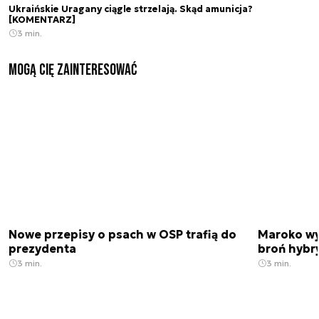
Ukraińskie Uragany ciągle strzelają. Skąd amunicja?
[KOMENTARZ]
3 min.
Mogą Cię zainteresować
Nowe przepisy o psach w OSP trafią do
Maroko wy
prezydenta
broń hybr
3 min.
3 min.