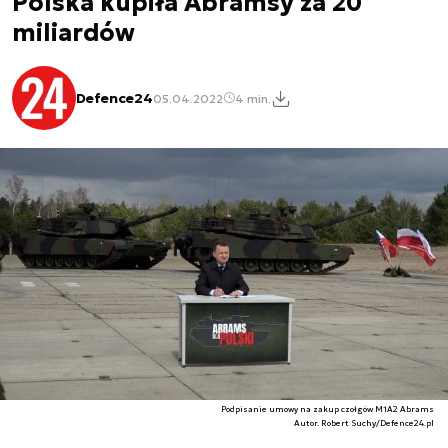
Polska kupiła Abramsy za 20
miliardów
Defence24
05.04.2022
4 min.
Podpisanie umowy na zakup czołgów M1A2 Abrams
Autor. Robert Suchy/Defence24.pl