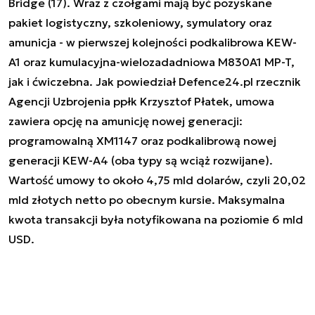
Bridge (17). Wraz z czołgami mają być pozyskane
pakiet logistyczny, szkoleniowy, symulatory oraz
amunicja - w pierwszej kolejności podkalibrowa KEW-
A1 oraz kumulacyjna-wielozadadniowa M830A1 MP-T,
jak i ćwiczebna. Jak powiedział Defence24.pl rzecznik
Agencji Uzbrojenia ppłk Krzysztof Płatek, umowa
zawiera opcję na amunicję nowej generacji:
programowalną XM1147 oraz podkalibrową nowej
generacji KEW-A4 (oba typy są wciąż rozwijane).
Wartość umowy to około 4,75 mld dolarów, czyli 20,02
mld złotych netto po obecnym kursie. Maksymalna
kwota transakcji była notyfikowana na poziomie 6 mld
USD.