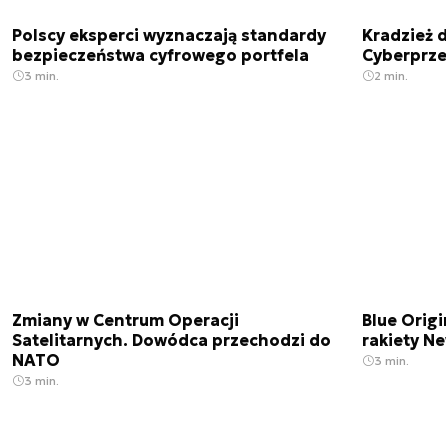
Polscy eksperci wyznaczają standardy
Kradzież 
bezpieczeństwa cyfrowego portfela
Cyberprze
3 min.
2 min.
Zmiany w Centrum Operacji
Blue Origi
Satelitarnych. Dowódca przechodzi do
rakiety N
NATO
3 min.
3 min.