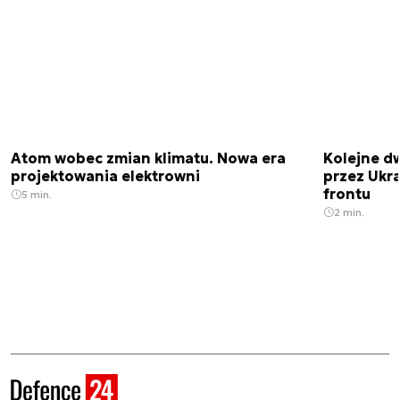
Atom wobec zmian klimatu. Nowa era
Kolejne d
projektowania elektrowni
przez Ukra
frontu
5 min.
2 min.