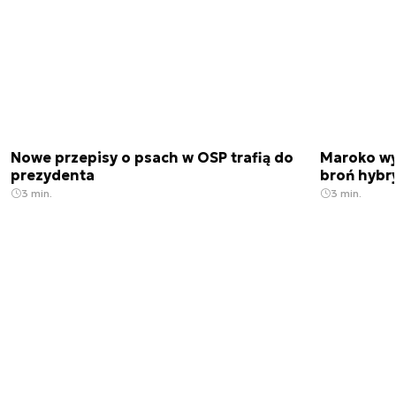
Nowe przepisy o psach w OSP trafią do
Maroko wy
prezydenta
broń hybr
3 min.
3 min.