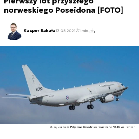
Pierwszy lot przyszłego
norweskiego Poseidona [FOTO]
Kacper Bakuła
13.08.2021
1 min.
Fot. Sojusznicze Połączone Dowództwo Powietrzne NATO via Twitter