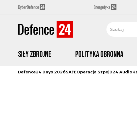
Siły zbrojne
Polityka obronna
Defence24 Days 2026
SAFE
Operacja Szpej
D24 Audio
K