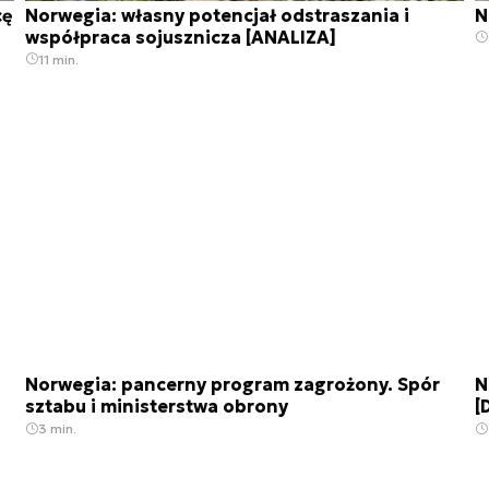
cę
Norwegia: własny potencjał odstraszania i
N
współpraca sojusznicza [ANALIZA]
11 min.
Norwegia: pancerny program zagrożony. Spór
N
sztabu i ministerstwa obrony
[
3 min.