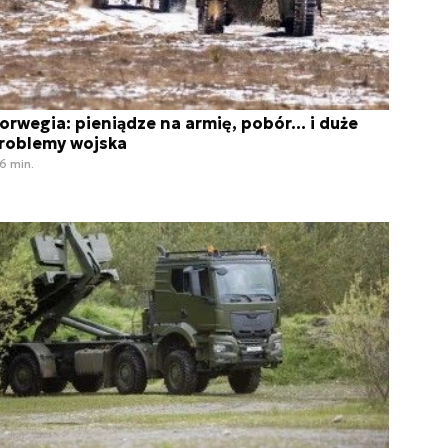
orwegia: pieniądze na armię, pobór... i duże
roblemy wojska
6 min.