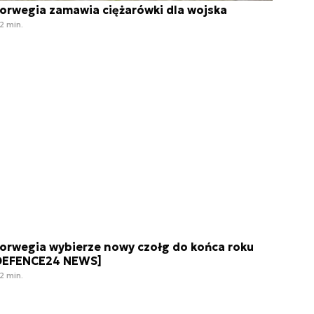
orwegia zamawia ciężarówki dla wojska
2 min.
orwegia wybierze nowy czołg do końca roku
DEFENCE24 NEWS]
2 min.