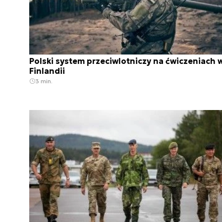
Polski system przeciwlotniczy na ćwiczeniach 
Finlandii
3 min.