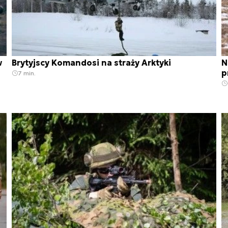
w
Brytyjscy Komandosi na straży Arktyki
N
p
7 min.