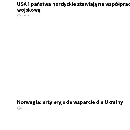
USA i państwa nordyckie stawiają na współpra
wojskową
5 min.
Norwegia: artyleryjskie wsparcie dla Ukrainy
2 min.