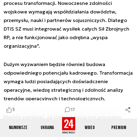
procesu transformacji. Nowoczesne zdolności
wojskowe wymagają współdziałania dowództw,
przemysłu, nauki i partnerów sojuszniczych. Dlatego
DTiS SZ musi integrować wysiłek całych Sił Zbrojnych
RP, a nie funkcjonować jako odrębna „wyspa
organizacyjna”.
Dużym wyzwaniem będzie również budowa
odpowiedniego potencjału kadrowego. Transformacja
wymaga ludzi posiadających doświadczenie
operacyjne, wiedzę strategiczną i zdolność analizy
trendów operacyjnych i technologicznych.
3
17
Musimy pamiętać, że transformacja jest procesem
długotrwałym. Jej sukces będzie zależał od zdolności
Najnowsze
Ukraina
Wideo
Premium
do połączenia strategicznego myślenia o przyszłości z