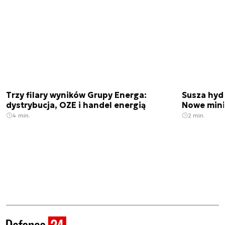
Trzy filary wyników Grupy Energa:
Susza hydr
dystrybucja, OZE i handel energią
Nowe min
4 min.
2 min.