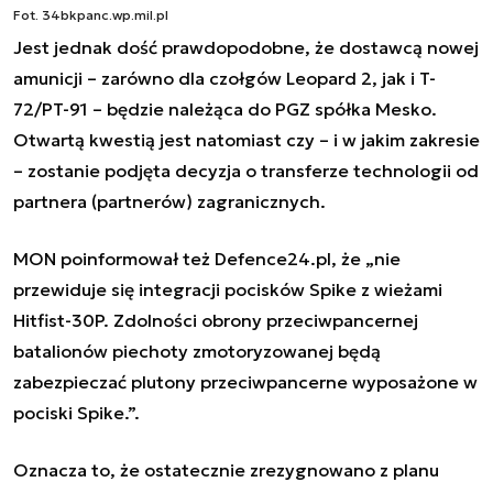
Fot. 34bkpanc.wp.mil.pl
Jest jednak dość prawdopodobne, że dostawcą nowej
amunicji – zarówno dla czołgów Leopard 2, jak i T-
72/PT-91 – będzie należąca do PGZ spółka Mesko.
Otwartą kwestią jest natomiast czy – i w jakim zakresie
– zostanie podjęta decyzja o transferze technologii od
partnera (partnerów) zagranicznych.
MON poinformował też Defence24.pl, że „nie
przewiduje się integracji pocisków Spike z wieżami
Hitfist-30P. Zdolności obrony przeciwpancernej
batalionów piechoty zmotoryzowanej będą
zabezpieczać plutony przeciwpancerne wyposażone w
pociski Spike.”.
Oznacza to, że ostatecznie zrezygnowano z planu