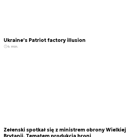
Ukraine’s Patriot factory illusion
4 min.
Zełenski spotkał się z ministrem obrony Wielkiej
Brytanii. Tematem produkcja broni