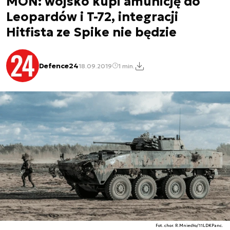
MON: wojsko kupi amunicję do
Leopardów i T-72, integracji
Hitfista ze Spike nie będzie
Defence24
18.09.2019
1 min.
Fot. chor. R.Mniedło/11LDKPanc.