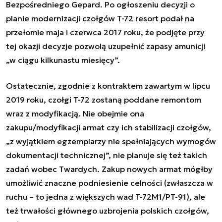
Bezpośredniego Gepard. Po ogłoszeniu decyzji o
planie modernizacji czołgów T-72 resort podał na
przełomie maja i czerwca 2017 roku, że podjęte przy
tej okazji decyzje pozwolą uzupełnić zapasy amunicji
„w ciągu kilkunastu miesięcy”.
Ostatecznie, zgodnie z kontraktem zawartym w lipcu
2019 roku, czołgi T-72 zostaną poddane remontom
wraz z modyfikacją. Nie obejmie ona
zakupu/modyfikacji armat czy ich stabilizacji czołgów,
„z wyjątkiem egzemplarzy nie spełniających wymogów
dokumentacji technicznej”, nie planuje się też takich
zadań wobec Twardych. Zakup nowych armat mógłby
umożliwić znaczne podniesienie celności (zwłaszcza w
ruchu – to jedna z większych wad T-72M1/PT-91), ale
też trwałości głównego uzbrojenia polskich czołgów,