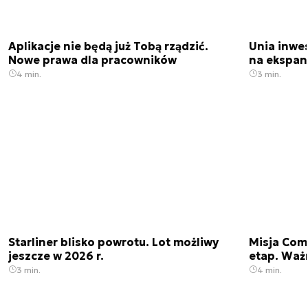
Aplikacje nie będą już Tobą rządzić.
Unia inwes
Nowe prawa dla pracowników
na ekspan
4 min.
3 min.
Starliner blisko powrotu. Lot możliwy
Misja Come
jeszcze w 2026 r.
etap. Waż
3 min.
4 min.