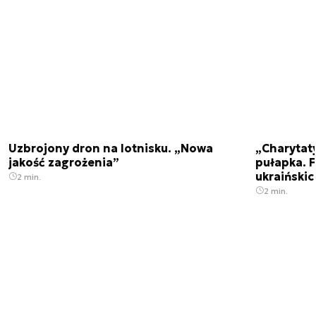
Uzbrojony dron na lotnisku. „Nowa
„Charytat
jakość zagrożenia”
pułapka. 
ukraińskic
2 min.
2 min.