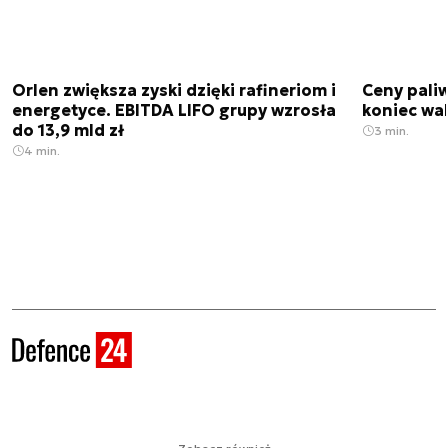
Orlen zwiększa zyski dzięki rafineriom i
Ceny paliw
energetyce. EBITDA LIFO grupy wzrosła
koniec wak
do 13,9 mld zł
3 min.
4 min.