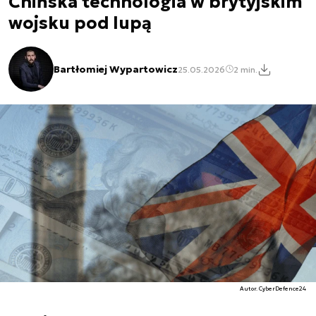
Chińska technologia w brytyjskim
wojsku pod lupą
Bartłomiej Wypartowicz
25.05.2026
2 min.
Autor. CyberDefence24