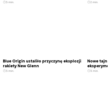
3 min.
2 min.
Blue Origin ustaliło przyczynę eksplozji
Nowe tajne
rakiety New Glenn
eksperyme
3 min.
3 min.