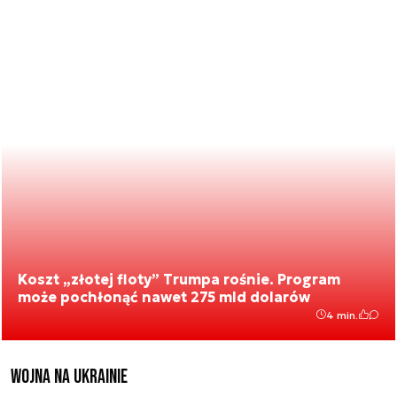
Koszt „złotej floty” Trumpa rośnie. Program
może pochłonąć nawet 275 mld dolarów
4 min.
Wojna na Ukrainie