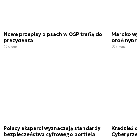
Nowe przepisy o psach w OSP trafią do
Maroko wy
prezydenta
broń hybr
3 min.
3 min.
Polscy eksperci wyznaczają standardy
Kradzież 
bezpieczeństwa cyfrowego portfela
Cyberprze