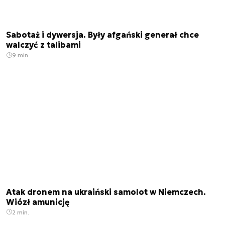
Sabotaż i dywersja. Były afgański generał chce
walczyć z talibami
9 min.
Atak dronem na ukraiński samolot w Niemczech.
Wiózł amunicję
2 min.