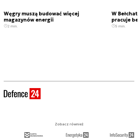
Węgry muszą budować więcej
W Bełchato
magazynów energii
pracuje b
2 min.
5 min.
Zobacz również