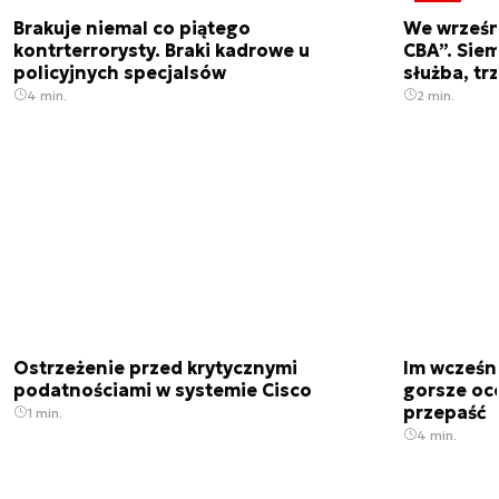
Brakuje niemal co piątego
We wrześn
kontrterrorysty. Braki kadrowe u
CBA”. Siem
policyjnych specjalsów
służba, tr
4 min.
2 min.
Ostrzeżenie przed krytycznymi
Im wcześni
podatnościami w systemie Cisco
gorsze oc
przepaść
1 min.
4 min.