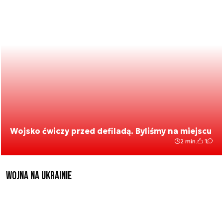
Wojsko ćwiczy przed defiladą. Byliśmy na miejscu
2 min.
1
Wojna na Ukrainie