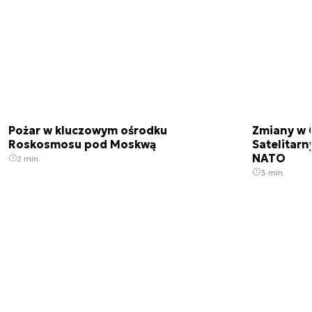
Pożar w kluczowym ośrodku
Zmiany w 
Roskosmosu pod Moskwą
Satelitar
NATO
2 min.
3 min.