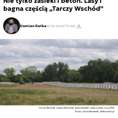
Nie tylko zasieki i beton. Lasy i
bagna częścią „Tarczy Wschód”
Damian Ratka
25.05.2026
3 min.
Tarcza Wschód, zapory betonowe, gwiazdobloki, zęby smoka, maj 2025
Autor. Jakub Borowwki, Defence24.pl