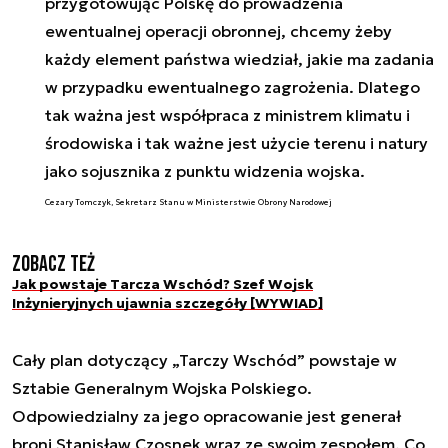
przygotowując Polskę do prowadzenia
ewentualnej operacji obronnej, chcemy żeby
każdy element państwa wiedział, jakie ma zadania
w przypadku ewentualnego zagrożenia. Dlatego
tak ważna jest współpraca z ministrem klimatu i
środowiska i tak ważne jest użycie terenu i natury
jako sojusznika z punktu widzenia wojska.
Cezary Tomczyk, Sekretarz Stanu w Ministerstwie Obrony Narodowej
Zobacz też
Jak powstaje Tarcza Wschód? Szef Wojsk
Inżynieryjnych ujawnia szczegóły [WYWIAD]
Cały plan dotyczący „Tarczy Wschód” powstaje w
Sztabie Generalnym Wojska Polskiego.
Odpowiedzialny za jego opracowanie jest generał
broni Stanisław Czosnek wraz ze swoim zespołem. Co