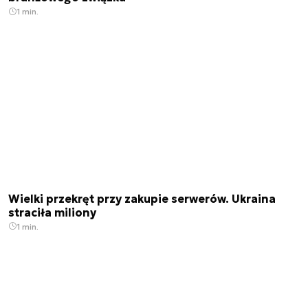
1 min.
Wielki przekręt przy zakupie serwerów. Ukraina
straciła miliony
1 min.