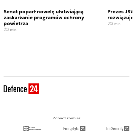
Senat poparł nowelę ułatwiającą
Prezes JSW
zaskarżanie programów ochrony
rozwiązuj
powietrza
3 min.
2 min.
Zobacz również