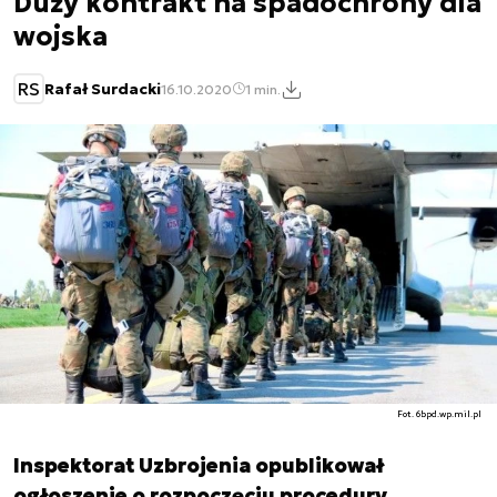
Duży kontrakt na spadochrony dla
wojska
RS
Rafał Surdacki
16.10.2020
1 min.
Fot. 6bpd.wp.mil.pl
Inspektorat Uzbrojenia opublikował
ogłoszenie o rozpoczęciu procedury