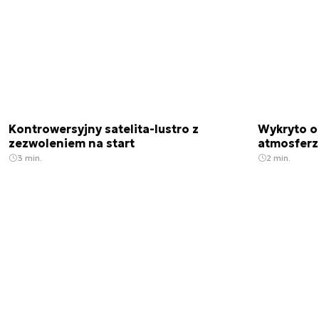
Kontrowersyjny satelita-lustro z
Wykryto o
zezwoleniem na start
atmosfer
3 min.
2 min.