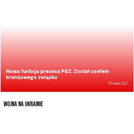
Nowa funkcja prezesa PGZ. Został szefem
branżowego związku
1 min.
Wojna na Ukrainie