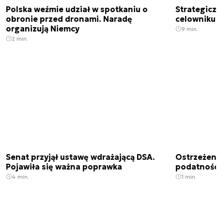
Polska weźmie udział w spotkaniu o
Strategic
obronie przed dronami. Naradę
celowniku 
organizują Niemcy
9 min.
2 min.
Senat przyjął ustawę wdrażającą DSA.
Ostrzeżen
Pojawiła się ważna poprawka
podatnośc
4 min.
1 min.