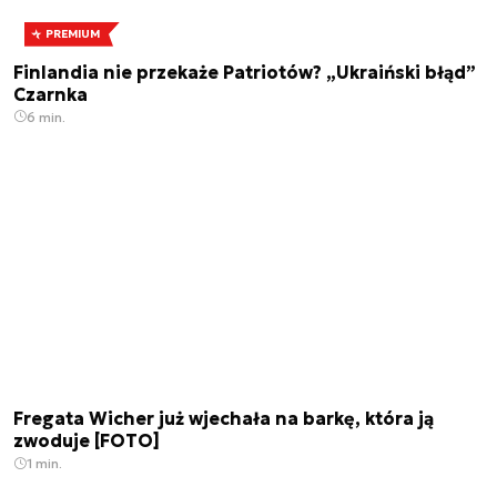
PREMIUM
Finlandia nie przekaże Patriotów? „Ukraiński błąd”
Czarnka
6 min.
Fregata Wicher już wjechała na barkę, która ją
zwoduje [FOTO]
1 min.