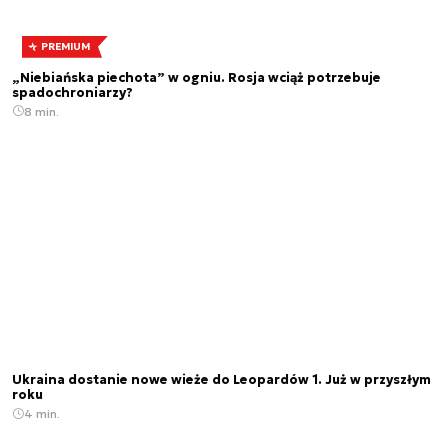
PREMIUM
„Niebiańska piechota” w ogniu. Rosja wciąż potrzebuje
spadochroniarzy?
8 min.
Ukraina dostanie nowe wieże do Leopardów 1. Już w przyszłym
roku
4 min.