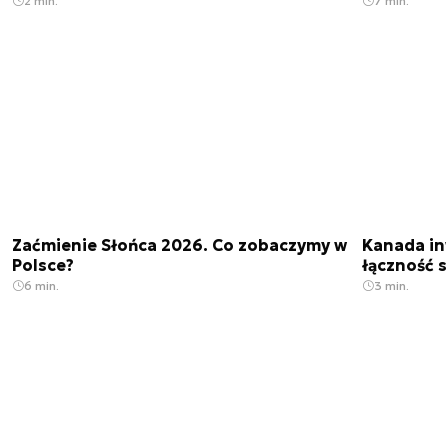
2 min.
7 min.
Zaćmienie Słońca 2026. Co zobaczymy w
Kanada in
Polsce?
łączność s
6 min.
3 min.