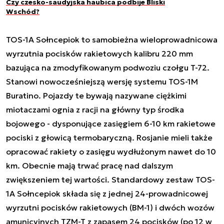
Czy czesko-saudyjska haubica podbije Bliski
Wschód?
TOS-1A Sołncepiok to samobieżna wieloprowadnicowa
wyrzutnia pocisków rakietowych kalibru 220 mm
bazująca na zmodyfikowanym podwoziu czołgu T-72.
Stanowi nowocześniejszą wersję systemu TOS-1M
Buratino. Pojazdy te bywają nazywane ciężkimi
miotaczami ognia z racji na główny typ środka
bojowego - dysponujące zasięgiem 6-10 km rakietowe
pociski z głowicą termobaryczną. Rosjanie mieli także
opracować rakiety o zasięgu wydłużonym nawet do 10
km. Obecnie mają trwać pracę nad dalszym
zwiększeniem tej wartości. Standardowy zestaw TOS-
1A Sołncepiok składa się z jednej 24-prowadnicowej
wyrzutni pocisków rakietowych (BM-1) i dwóch wozów
amunicyjnych TZM-T z zapasem 24 pocisków (po 12 w