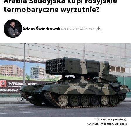
Arabia Saudyjska kupi rosyjskie
termobaryczne wyrzutnie?
Adam Świerkowski
28.02.2024
3 min.
TOS-1A (zdjęcie poglądowe).
Autor. Vitaliy Ragulin/Wikipedia