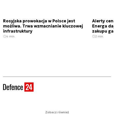
Rosyjska prowokacja w Polsce jest
Alerty cen
możliwa. Trwa wzmacnianie kluczowej
Energa da
infrastruktury
zakupu ga
4 min.
2 min.
Zobacz również