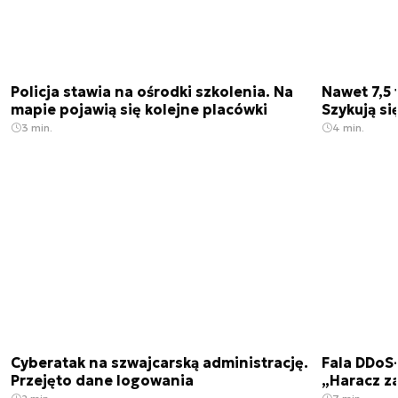
Policja stawia na ośrodki szkolenia. Na
Nawet 7,5 
mapie pojawią się kolejne placówki
Szykują si
3 min.
4 min.
Cyberatak na szwajcarską administrację.
Fala DDoS-
Przejęto dane logowania
„Haracz z