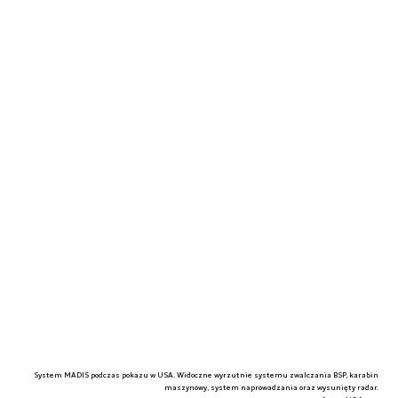
System MADIS podczas pokazu w USA. Widoczne wyrzutnie systemu zwalczania BSP, karabin
maszynowy, system naprowadzania oraz wysunięty radar.