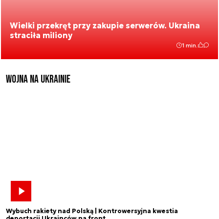
Wielki przekręt przy zakupie serwerów. Ukraina
straciła miliony
1 min.
Wojna na Ukrainie
Wybuch rakiety nad Polską | Kontrowersyjna kwestia
deportacji Ukrainców na front