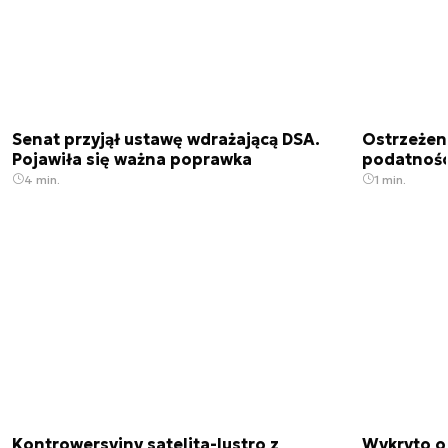
Senat przyjął ustawę wdrażającą DSA.
Ostrzeżen
Pojawiła się ważna poprawka
podatnośc
4 min.
1 min.
Kontrowersyjny satelita-lustro z
Wykryto o