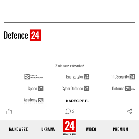
Zobacz również
KADECIRP.PL
6
Najnowsze
Ukraina
Wideo
Premium
Obserwuj nas