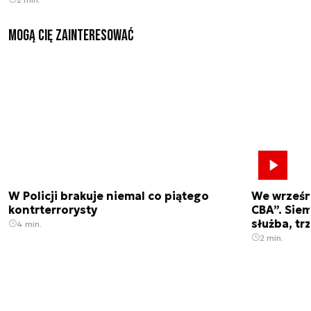
Mogą Cię zainteresować
W Policji brakuje niemal co piątego
We wrześn
kontrterrorysty
CBA”. Siem
służba, tr
4 min.
2 min.