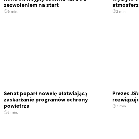
zezwoleniem na start
atmosfer
3 min.
2 min.
Senat poparł nowelę ułatwiającą
Prezes JSW
zaskarżanie programów ochrony
rozwiązuj
powietrza
3 min.
2 min.