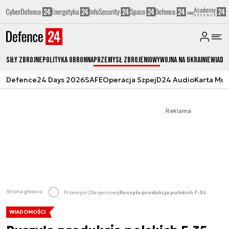
Siły zbrojne
Polityka obronna
Przemysł Zbrojeniowy
Wojna na Ukrainie
Wiado
Defence24 Days 2026
SAFE
Operacja Szpej
D24 Audio
Karta Mu
Reklama
Strona główna
Przemysł Zbrojeniowy
Ruszyła produkcja polskich F-35
WIADOMOŚCI