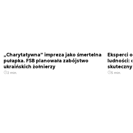
„Charytatywna” impreza jako śmertelna
Eksperci 
pułapka. FSB planowała zabójstwo
ludności: d
ukraińskich żołnierzy
skuteczny
2 min.
5 min.