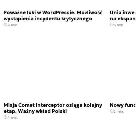
Poważne luki w WordPressie. Możliwość
Unia inwes
wystąpienia incydentu krytycznego
na ekspan
4 min.
3 min.
Misja Comet Interceptor osiąga kolejny
Nowy fund
etap. Ważny wkład Polski
2 min.
4 min.