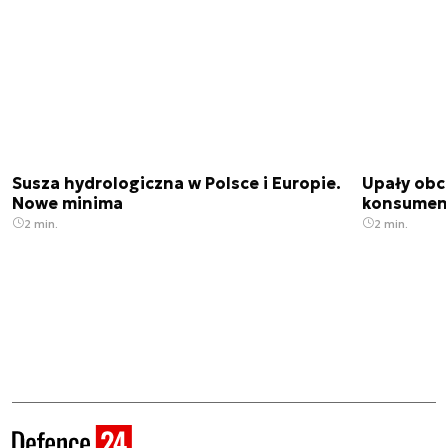
Susza hydrologiczna w Polsce i Europie.
Upały obci
Nowe minima
konsumenc
2 min.
2 min.