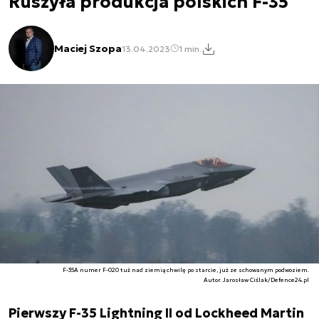
Ruszyła produkcja polskich F-35
Maciej Szopa
13.04.2023
1 min.
F-35A numer F-020 tuż nad ziemią chwilę po starcie, już ze schowanym podwoziem.
Autor. Jarosław Ciślak/Defence24.pl
Pierwszy F-35 Lightning II od Lockheed Martin