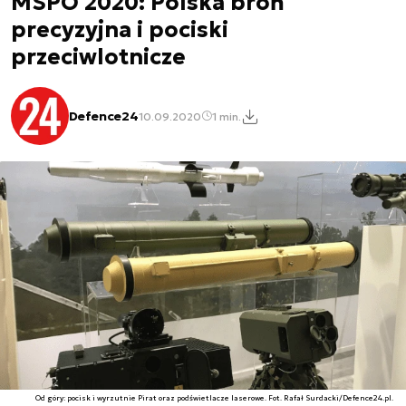
MSPO 2020: Polska broń
precyzyjna i pociski
przeciwlotnicze
Defence24
10.09.2020
1 min.
Od góry: pocisk i wyrzutnie Pirat oraz podświetlacze laserowe. Fot. Rafał Surdacki/Defence24.pl.