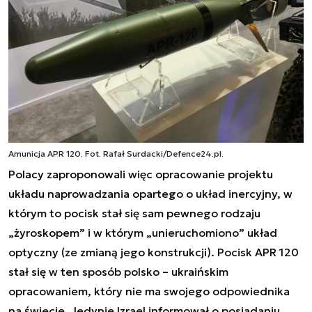
Amunicja APR 120. Fot. Rafał Surdacki/Defence24.pl.
Polacy zaproponowali więc opracowanie projektu
układu naprowadzania opartego o układ inercyjny, w
którym to pocisk stał się sam pewnego rodzaju
„żyroskopem” i w którym „unieruchomiono” układ
optyczny (ze zmianą jego konstrukcji). Pocisk APR 120
stał się w ten sposób polsko – ukraińskim
opracowaniem, który nie ma swojego odpowiednika
na świecie. Jedynie Izrael informował o posiadaniu