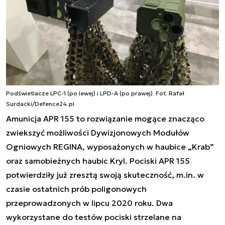
Podświetlacze LPC-1 (po lewej) i LPD-A (po prawej). Fot. Rafał
Surdacki/Defence24.pl
Amunicja APR 155 to rozwiązanie mogące znacząco
zwiekszyć możliwości Dywizjonowych Modułów
Ogniowych REGINA, wyposażonych w haubice „Krab”
oraz samobieżnych haubic Kryl. Pociski APR 155
potwierdziły już zresztą swoją skuteczność, m.in. w
czasie ostatnich prób poligonowych
przeprowadzonych w lipcu 2020 roku. Dwa
wykorzystane do testów pociski strzelane na