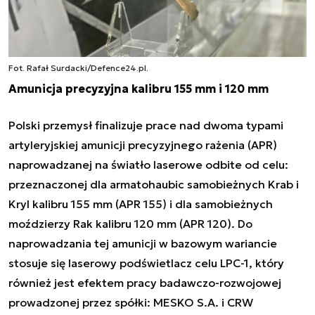
Fot. Rafał Surdacki/Defence24.pl.
Amunicja precyzyjna kalibru 155 mm i 120 mm
Polski przemysł finalizuje prace nad dwoma typami
artyleryjskiej amunicji precyzyjnego rażenia (APR)
naprowadzanej na światło laserowe odbite od celu:
przeznaczonej dla armatohaubic samobieżnych Krab i
Kryl kalibru 155 mm (APR 155) i dla samobieżnych
moździerzy Rak kalibru 120 mm (APR 120). Do
naprowadzania tej amunicji w bazowym wariancie
stosuje się laserowy podświetlacz celu LPC-1, który
również jest efektem pracy badawczo-rozwojowej
prowadzonej przez spółki: MESKO S.A. i CRW