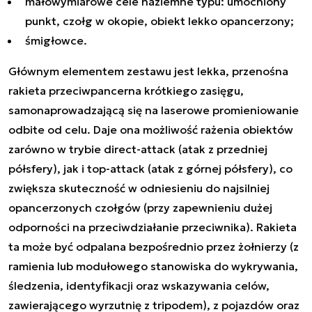
małowymiarowe cele naziemne typu: umocniony
punkt, czołg w okopie, obiekt lekko opancerzony;
śmigłowce.
Głównym elementem zestawu jest lekka, przenośna
rakieta przeciwpancerna krótkiego zasięgu,
samonaprowadzającą się na laserowe promieniowanie
odbite od celu. Daje ona możliwość rażenia obiektów
zarówno w trybie direct-attack (atak z przedniej
półsfery), jak i top-attack (atak z górnej półsfery), co
zwiększa skuteczność w odniesieniu do najsilniej
opancerzonych czołgów (przy zapewnieniu dużej
odporności na przeciwdziałanie przeciwnika). Rakieta
ta może być odpalana bezpośrednio przez żołnierzy (z
ramienia lub modułowego stanowiska do wykrywania,
śledzenia, identyfikacji oraz wskazywania celów,
zawierającego wyrzutnię z tripodem), z pojazdów oraz