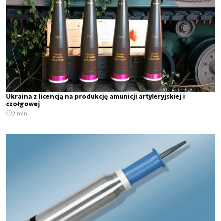
Ukraina z licencją na produkcję amunicji artyleryjskiej i
czołgowej
2 min.