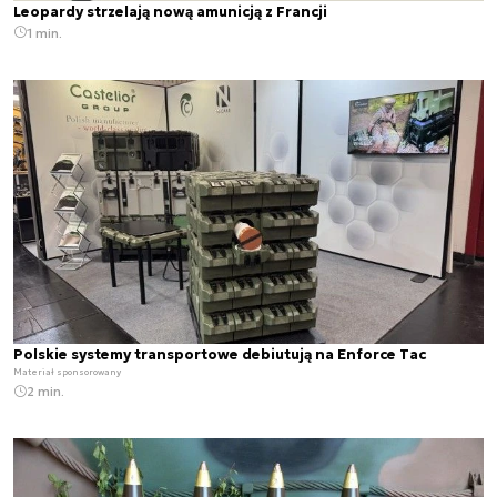
Leopardy strzelają nową amunicją z Francji
1 min.
Polskie systemy transportowe debiutują na Enforce Tac
Materiał sponsorowany
2 min.