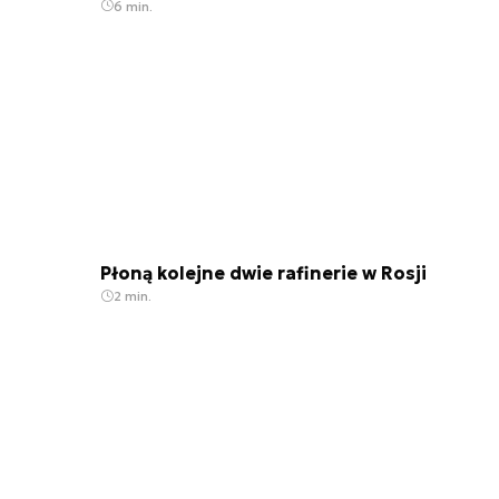
6 min.
Płoną kolejne dwie rafinerie w Rosji
2 min.