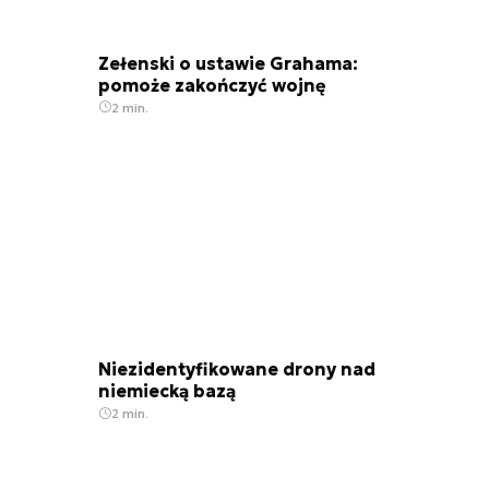
Zełenski o ustawie Grahama:
pomoże zakończyć wojnę
2 min.
Niezidentyfikowane drony nad
niemiecką bazą
2 min.