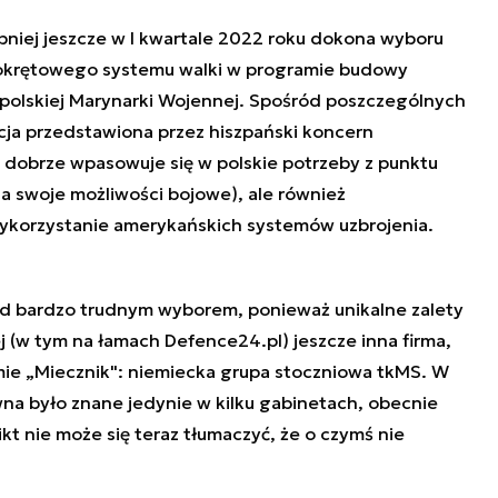
niej jeszcze w I kwartale 2022 roku dokona wyboru
 okrętowego systemu walki w programie budowy
a polskiej Marynarki Wojennej. Spośród poszczególnych
cja przedstawiona przez hiszpański koncern
o dobrze wpasowuje się w polskie potrzeby z punktu
 swoje możliwości bojowe), ale również
wykorzystanie amerykańskich systemów uzbrojenia.
ed bardzo trudnym wyborem, ponieważ unikalne zalety
j (w tym na łamach Defence24.pl) jeszcze inna firma,
ie „Miecznik": niemiecka grupa stoczniowa tkMS. W
wna było znane jedynie w kilku gabinetach, obecnie
kt nie może się teraz tłumaczyć, że o czymś nie