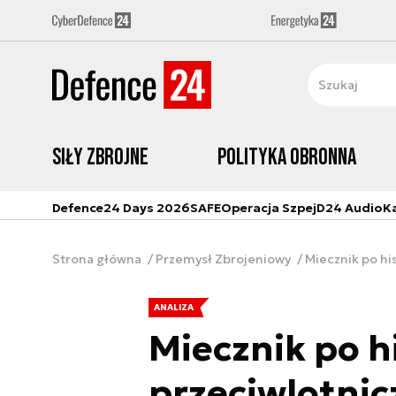
Siły zbrojne
Polityka obronna
Defence24 Days 2026
SAFE
Operacja Szpej
D24 Audio
K
Strona główna
Przemysł Zbrojeniowy
Miecznik po hi
ANALIZA
Miecznik po h
przeciwlotnic