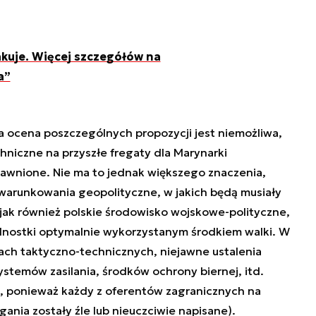
kuje. Więcej szczegółów na
a”
 ocena poszczególnych propozycji jest niemożliwa,
iczne na przyszłe fregaty dla Marynarki
jawnione. Nie ma to jednak większego znaczenia,
warunkowania geopolityczne, w jakich będą musiały
, jak również polskie środowisko wojskowe-polityczne,
dnostki optymalnie wykorzystanym środkiem walki. W
iach taktyczno-technicznych, niejawne ustalenia
stemów zasilania, środków ochrony biernej, itd.
, ponieważ każdy z oferentów zagranicznych na
ania zostały źle lub nieuczciwie napisane).