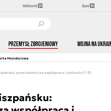
Przemysł Zbrojeniowy
Wojna na Ukrai
arta Mundurowa
szpańsku: przeciwlotnicza współpraca i zdolności F-35
iszpańsku:
za współpraca i