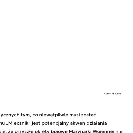
Autor. M. Dura
cznych tym, co niewątpliwie musi zostać
mu „Miecznik" jest potencjalny akwen działania
 się, że przyszłe okręty bojowe Marynarki Wojennej nie