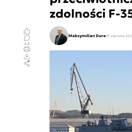
zdolności F-3
Maksymilian Dura
19 stycznia 202
43