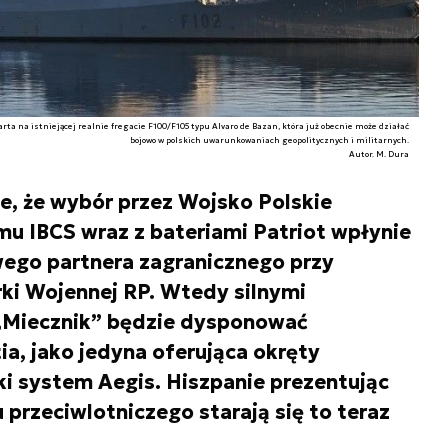
rta na istniejącej realnie fregacie F100/F105 typu Alvaro de Bazan, która już obecnie może działać
bojowo w polskich uwarunkowaniach geopolitycznych i militarnych.
Autor. M. Dura
, że wybór przez Wojsko Polskie
u IBCS wraz z bateriami Patriot wpłynie
ego partnera zagranicznego przy
ki Wojennej RP. Wtedy silnymi
„Miecznik” będzie dysponować
a, jako jedyna oferująca okręty
i system Aegis. Hiszpanie prezentując
przeciwlotniczego starają się to teraz