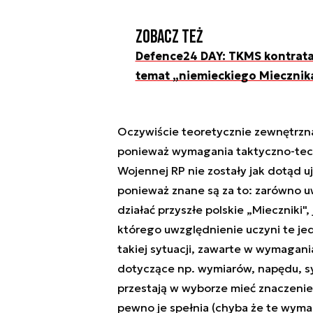
Zobacz też
Defence24 DAY: TKMS kontrata
temat „niemieckiego Miecznik
Oczywiście teoretycznie zewnętrzna
ponieważ wymagania taktyczno-techn
Wojennej RP nie zostały jak dotąd u
ponieważ znane są za to: zarówno u
działać przyszłe polskie „Mieczniki"
którego uwzględnienie uczyni te je
takiej sytuacji, zawarte w wymagan
dotyczące np. wymiarów, napędu, sy
przestają w wyborze mieć znaczenie
pewno je spełnia (chyba że te wymag