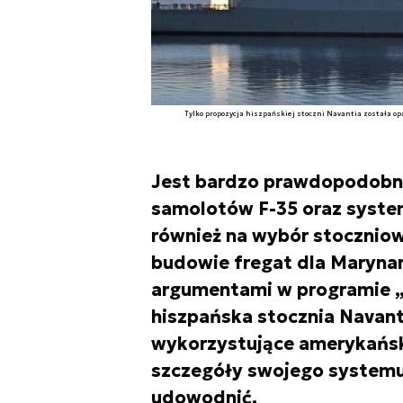
Tylko propozycja hiszpańskiej stoczni Navantia została opa
Jest bardzo prawdopodobne
samolotów F-35 oraz system
również na wybór stoczniow
budowie fregat dla Marynar
argumentami w programie 
hiszpańska stocznia Navanti
wykorzystujące amerykańsk
szczegóły swojego systemu 
udowodnić.