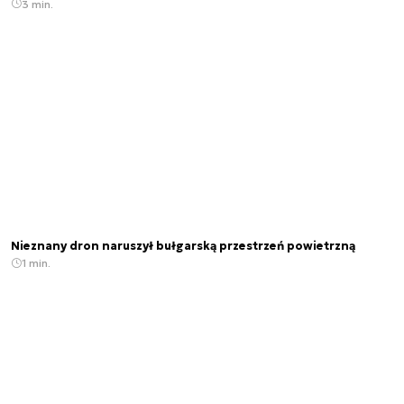
3 min.
Nieznany dron naruszył bułgarską przestrzeń powietrzną
1 min.