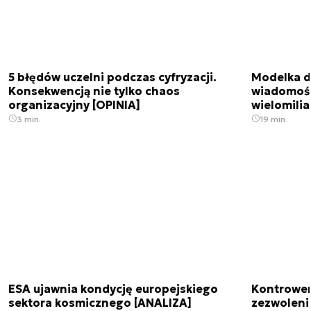
5 błędów uczelni podczas cyfryzacji.
Modelka da
Konsekwencją nie tylko chaos
wiadomośc
organizacyjny [OPINIA]
wielomili
3 min.
19 min.
ESA ujawnia kondycję europejskiego
Kontrowers
sektora kosmicznego [ANALIZA]
zezwoleni