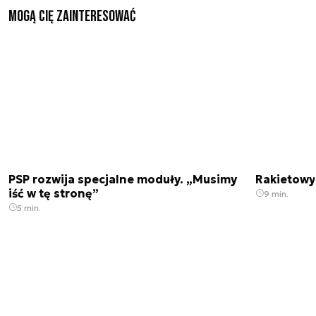
Mogą Cię zainteresować
PSP rozwija specjalne moduły. „Musimy
Rakietowy 
iść w tę stronę”
9 min.
5 min.