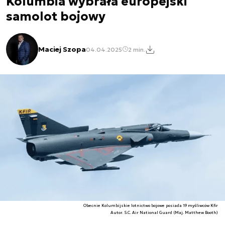
Kolumbia wybrała europejski
samolot bojowy
Maciej Szopa
04.04.2025
2 min.
Obecnie Kolumbijskie lotnictwo bojowe posiada 19 myśliwców Kfir
Autor. S.C. Air National Guard (Maj. Matthew Booth)