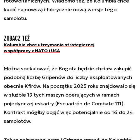
fotowoltanicznych. Wiadomo też, że Kolumbia chce
kupić najnowszą i fabrycznie nową wersje tego
samolotu.
Zobacz też
Kolumbia chce utrzymania strategicznej
współpracy z NATO i USA
Można spekulować, że Bogota będzie chciała zakupić
podobną liczbę Gripenów do liczby eksploatowanych
obecnie Kfirów. Na początku 2025 roku znajdowało się
w służbie 19 tych maszyn operujących w ramach
pojedynczej eskadry (Escuadrón de Combate 111).
Kontrakt mógłby objąć więc potencjalnie od 16 do 24
samolotów.
Zakup najnowszej wersji Gripena sprawi, że Kolumbia