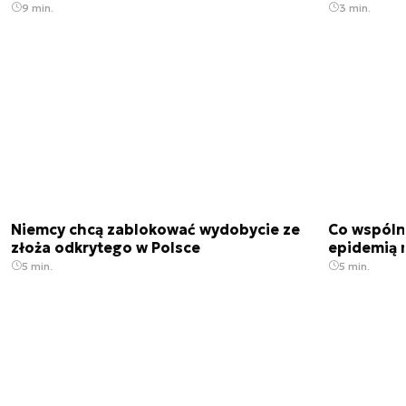
9 min.
3 min.
Niemcy chcą zablokować wydobycie ze
Co wspóln
złoża odkrytego w Polsce
epidemią m
5 min.
5 min.