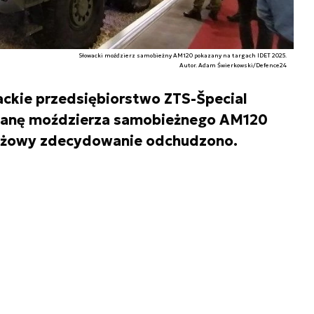
Słowacki moździerz samobieżny AM120 pokazany na targach IDET 2025.
Autor. Adam Świerkowski/Defence24
ckie przedsiębiorstwo ZTS-Špecial
anę moździerza samobieżnego AM120
ieżowy zdecydowanie odchudzono.