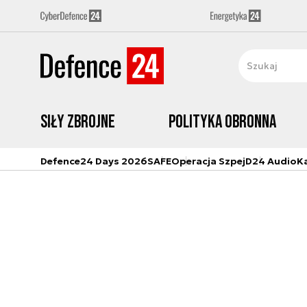
Siły zbrojne
Polityka obronna
Defence24 Days 2026
SAFE
Operacja Szpej
D24 Audio
K