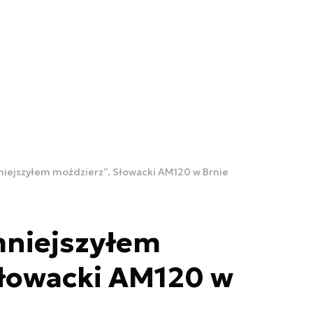
niejszyłem moździerz”. Słowacki AM120 w Brnie
mniejszyłem
Słowacki AM120 w