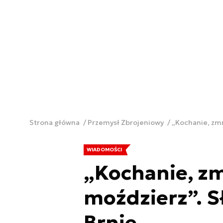
Strona główna
Przemysł Zbrojeniowy
„Kochanie, zm
WIADOMOŚCI
„Kochanie, z
moździerz”. 
Brnie