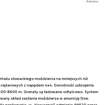
Reklama
ntażu słowackiego moździerza na mniejszych niż
ciężarowych z napędem 4x4. Donośność uzbrojenia
8200-8600 m. Granaty są ładowane odtylcowo. System
ny układ zasilania moździerza w amunicję (tzw.
Dla porównania, w „klasycznej” odmianie AM120 zapas