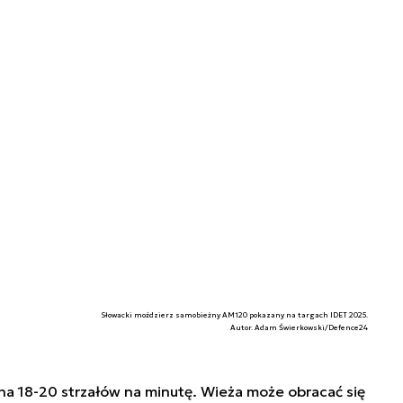
Słowacki moździerz samobieżny AM120 pokazany na targach IDET 2025.
Autor. Adam Świerkowski/Defence24
a 18-20 strzałów na minutę. Wieża może obracać się