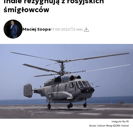
Indie rezygnują z rosyjskich
śmigłowców
Maciej Szopa
17.05.2022
2 min.
Indyjski Ka-31
Autor. Indian Navy (GODL-India)