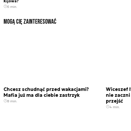
Kijowa?
6 min.
Mogą Cię zainteresować
Chcesz schudnąć przed wakacjami?
Wiceszef 
Mafia już ma dla ciebie zastrzyk
nie zaczn
przejść
8 min.
4 min.