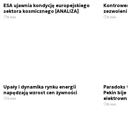
ESA ujawnia kondycję europejskiego
Kontrowers
sektora kosmicznego [ANALIZA]
zezwoleni
9 min.
3 min.
Upały i dynamika rynku energii
Paradoks 
napędzają wzrost cen żywności
Pekin bije
elektrown
3 min.
6 min.