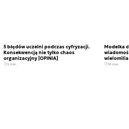
5 błędów uczelni podczas cyfryzacji.
Modelka da
Konsekwencją nie tylko chaos
wiadomośc
organizacyjny [OPINIA]
wielomili
3 min.
19 min.