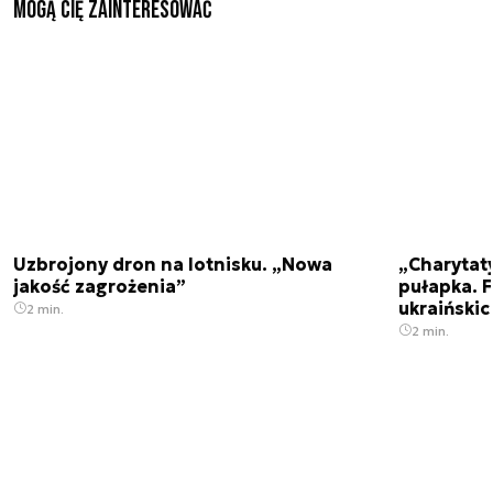
Mogą Cię zainteresować
Uzbrojony dron na lotnisku. „Nowa
„Charytat
jakość zagrożenia”
pułapka. 
ukraińskic
2 min.
2 min.