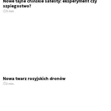
Nowe tajne chińskie satelity: eksperyment czy
szpiegostwo?
3 min.
Nowa twarz rosyjskich dronów
2 min.