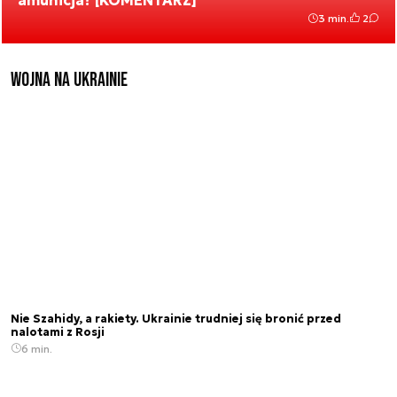
amunicja? [KOMENTARZ]
3 min.
2
Wojna na Ukrainie
Nie Szahidy, a rakiety. Ukrainie trudniej się bronić przed
nalotami z Rosji
6 min.