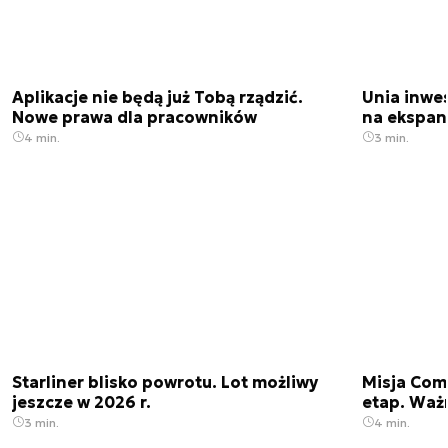
Aplikacje nie będą już Tobą rządzić.
Unia inwes
Nowe prawa dla pracowników
na ekspan
4 min.
3 min.
Starliner blisko powrotu. Lot możliwy
Misja Come
jeszcze w 2026 r.
etap. Waż
3 min.
4 min.