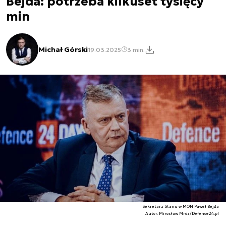
Bejda: potrzeba kilkuset tysięcy
min
Michał Górski
19.03.2025
3 min.
Sekretarz Stanu w MON Paweł Bejda
Autor. Mirosław Mróz/Defence24.pl