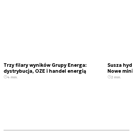
Trzy filary wyników Grupy Energa:
Susza hydr
dystrybucja, OZE i handel energią
Nowe min
4 min.
2 min.