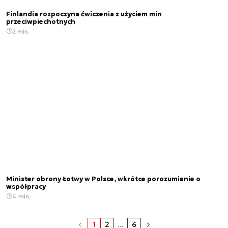
Finlandia rozpoczyna ćwiczenia z użyciem min
przeciwpiechotnych
2 min.
Minister obrony Łotwy w Polsce, wkrótce porozumienie o
współpracy
4 min.
1
2
...
6