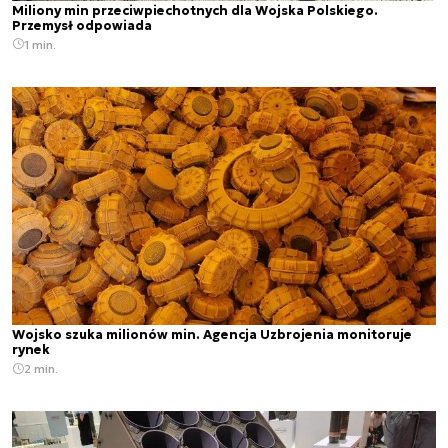
Miliony min przeciwpiechotnych dla Wojska Polskiego.
Przemysł odpowiada
1 min.
Wojsko szuka milionów min. Agencja Uzbrojenia monitoruje
rynek
2 min.