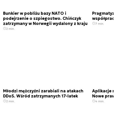
Bunkier w pobliżu bazy NATO i
Pragmatyz
podejrzenie o szpiegostwo. Chińczyk
współpracu
zatrzymany w Norwegii wydalony z kraju
7 min.
2 min.
Młodzi mężczyźni zarabiali na atakach
Aplikacje 
DDoS. Wśród zatrzymanych 17-latek
Nowe praw
2 min.
4 min.