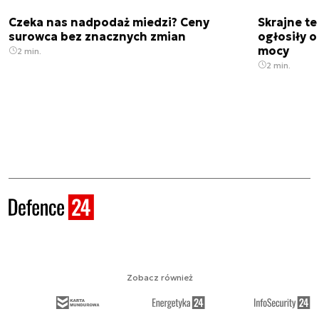
Czeka nas nadpodaż miedzi? Ceny
Skrajne t
surowca bez znacznych zmian
ogłosiły o
mocy
2 min.
2 min.
Zobacz również