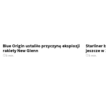
Blue Origin ustaliło przyczynę eksplozji
Starliner 
rakiety New Glenn
jeszcze w 
3 min.
3 min.