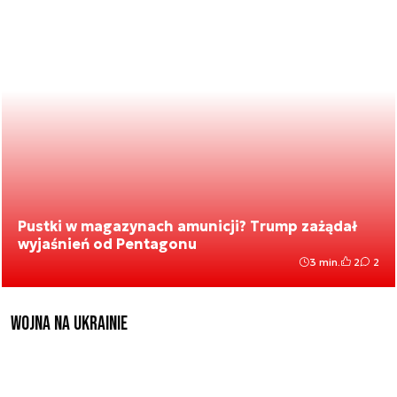
Pustki w magazynach amunicji? Trump zażądał
wyjaśnień od Pentagonu
3 min.
2
2
Wojna na Ukrainie