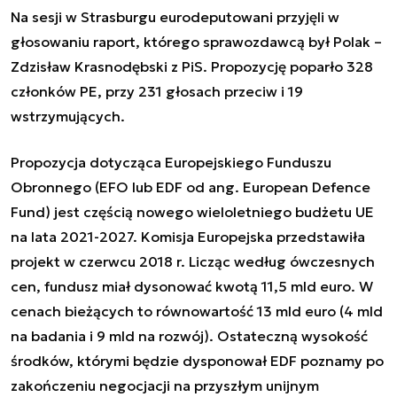
Na sesji w Strasburgu eurodeputowani przyjęli w
głosowaniu raport, którego sprawozdawcą był Polak –
Zdzisław Krasnodębski z PiS. Propozycję poparło 328
członków PE, przy 231 głosach przeciw i 19
wstrzymujących.
Propozycja dotycząca Europejskiego Funduszu
Obronnego (EFO lub EDF od ang. European Defence
Fund) jest częścią nowego wieloletniego budżetu UE
na lata 2021-2027. Komisja Europejska przedstawiła
projekt w czerwcu 2018 r. Licząc według ówczesnych
cen, fundusz miał dysonować kwotą 11,5 mld euro. W
cenach bieżących to równowartość 13 mld euro (4 mld
na badania i 9 mld na rozwój). Ostateczną wysokość
środków, którymi będzie dysponował EDF poznamy po
zakończeniu negocjacji na przyszłym unijnym