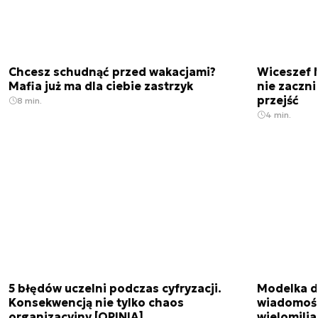
Chcesz schudnąć przed wakacjami?
Wiceszef 
Mafia już ma dla ciebie zastrzyk
nie zaczn
przejść
8 min.
4 min.
5 błędów uczelni podczas cyfryzacji.
Modelka da
Konsekwencją nie tylko chaos
wiadomośc
organizacyjny [OPINIA]
wielomili