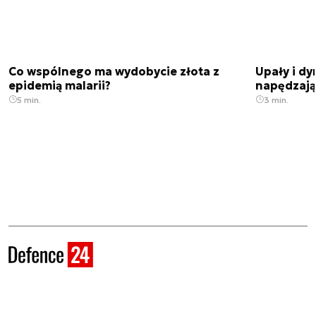
Co wspólnego ma wydobycie złota z
Upały i dy
epidemią malarii?
napędzają
5 min.
3 min.