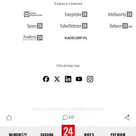
Zobacz również
KADECIRP.PL
Obserwuj nas
O NAS
KONTAKT
REGULAMIN
RSS
COOKIES
20
Najnowsze
Ukraina
Wideo
Premium