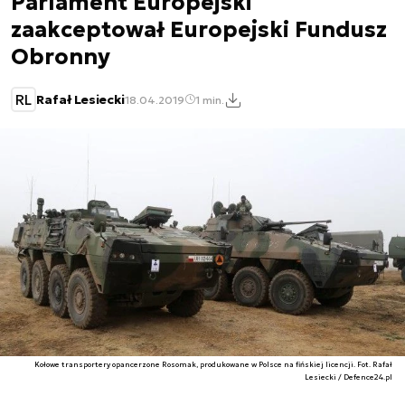
Parlament Europejski
zaakceptował Europejski Fundusz
Obronny
RL
Rafał Lesiecki
18.04.2019
1 min.
Kołowe transportery opancerzone Rosomak, produkowane w Polsce na fińskiej licencji. Fot. Rafał
Lesiecki / Defence24.pl