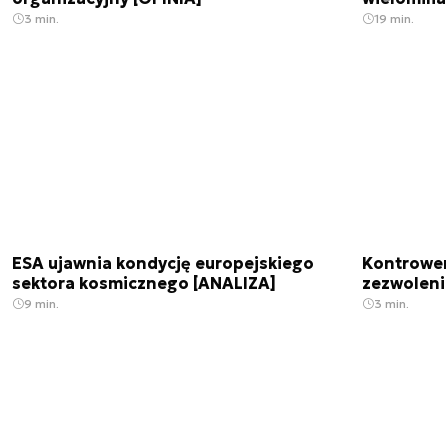
3 min.
19 min.
ESA ujawnia kondycję europejskiego
Kontrowers
sektora kosmicznego [ANALIZA]
zezwoleni
9 min.
3 min.