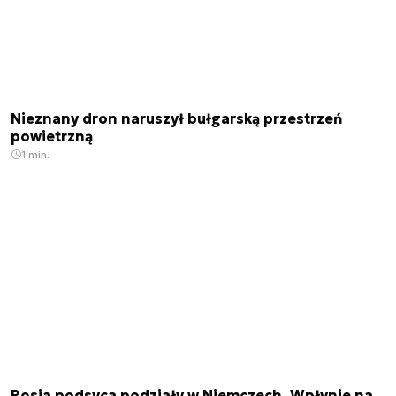
Nieznany dron naruszył bułgarską przestrzeń
powietrzną
1 min.
Rosja podsyca podziały w Niemczech. Wpłynie na