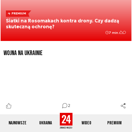
PREMIUM
Siatki na Rosomakach kontra drony. Czy dadzą
skuteczną ochronę?
7 min.
Wojna na Ukrainie
2
Najnowsze
Ukraina
Wideo
Premium