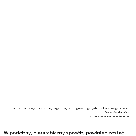
Jedna z pierwszych prezentacji organizacji Zintegrowanego Systemu Radarowego Polskich
Obszarów Morskich
Autor. Straż Graniczna/M.Dura
W podobny, hierarchiczny sposób, powinien zostać