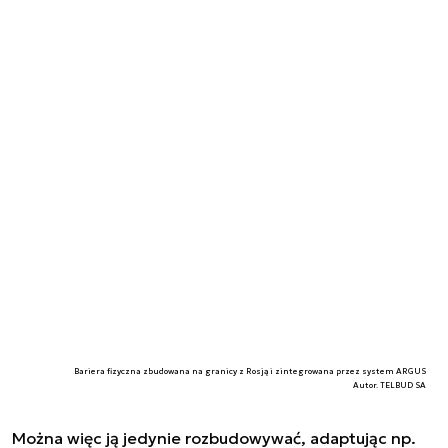
Bariera fizyczna zbudowana na granicy z Rosją i zintegrowana przez system ARGUS
Autor. TELBUD SA
Można więc ją jedynie rozbudowywać, adaptując np.