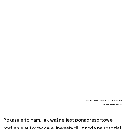
Ponadresortowa Tarcza Wschód
Autor. Defence24
Pokazuje to nam, jak ważne jest ponadresortowe
myślenie autorów całej inwestycji i zgoda na rozdział