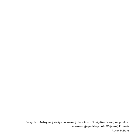
Szczyt bezobsługowej wieży zbudowanej dla potrzeb Straży Granicznej na punkcie
obserwacyjnym Marynarki Wojennej Rozewie
Autor. M.Dura