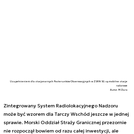
Uzupełnieniem dla stacjonarnych Posterunków Obserwacyjnych w ZSRN SG są mobilne stacje
radarowe
Autor. M.Dura
Zintegrowany System Radiolokacyjnego Nadzoru
może być wzorem dla Tarczy Wschód jeszcze w jednej
sprawie. Morski Oddział Straży Granicznej przezornie
nie rozpoczął bowiem od razu całej inwestycji, ale