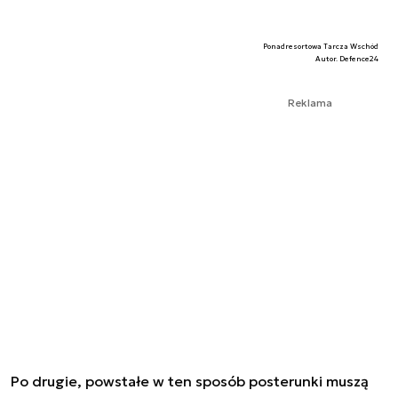
Ponadresortowa Tarcza Wschód
Autor. Defence24
Reklama
Po drugie, powstałe w ten sposób posterunki muszą