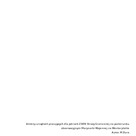
Anteny urządzeń pracujących dla potrzeb ZSRN Straży Granicznej na posterunku
obserwacyjnym Marynarki Wojennej na Westerplatte
Autor. M.Dura